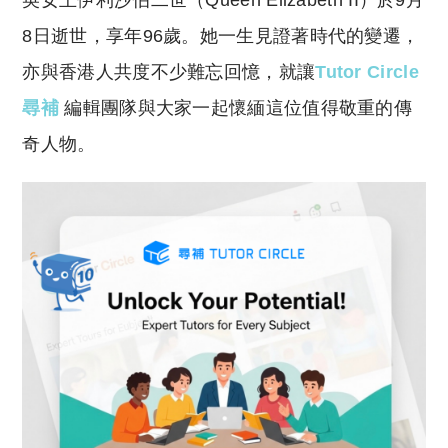
英女王伊利沙伯二世（Queen Elizabeth II）於9月
p
at
y
s
8日逝世，享年96歲。她一生見證著時代的變遷，
Li
A
亦與香港人共度不少難忘回憶，就讓
Tutor Circle
n
p
尋補
編輯團隊與大家一起懷緬這位值得敬重的傳
k
p
奇人物。