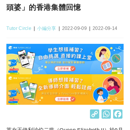
頭婆」的香港集體回憶
Post
Post
Post
Post
Tutor Circle
小編分享
2022-09-09
2022-09-14
author:
category:
published:
last
modified:
C
W
o
h