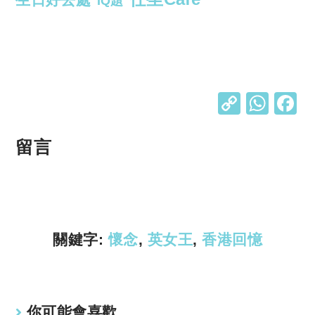
IQ題
C
W
o
h
p
at
留言
y
s
Li
A
n
p
k
p
關鍵字:
懷念
,
英女王
,
香港回憶
你可能會喜歡