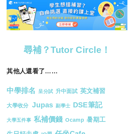
尋補？Tutor Circle！
其他人還看了……
中學排名
英文補習
升中面試
呈分試
Jupas
DSE筆記
大學收分
副學士
私補價錢
暑期工
Ocamp
大學五件事
任坐Cafe
生日好去處