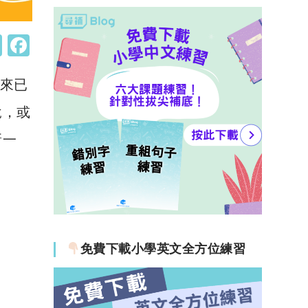
W
F
h
a
年來已
at
c
s
e
說，或
A
b
新一
p
o
p
o
k
免費下載小學英文全方位練習