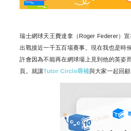
瑞士網球天王費達拿（Roger Federe
出戰接近一千五百場賽事。現在我也是時
許會因為不能再在網球場上見到他的英姿
頁。就讓
Tutor Circle尋補
與大家一起回顧