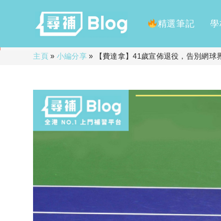
精選筆記
學
Skip
主頁
»
小編分享
»
【費達拿】41歲宣佈退役，告別網球
to
content