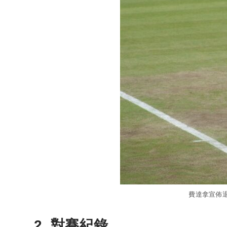
費達拿宣佈
2. 對賽紀錄