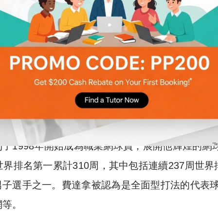
了1998年開始成為職業網球員，展開他輝煌的網
界排名第一累計310周，其中包括連續237周世界
男子選手之一。費達拿被認為是全面型打法的代表
網等。