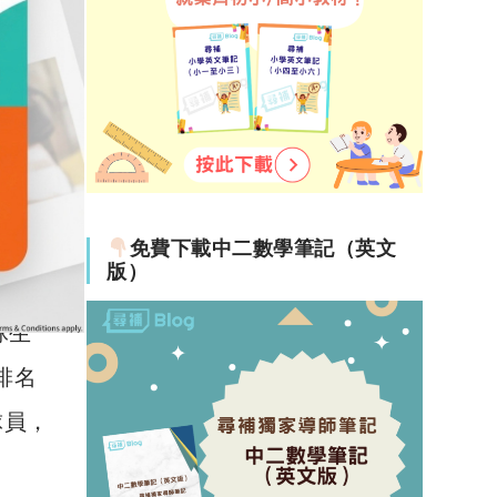
免費下載中二數學筆記（英文
版）
球生
排名
球員，