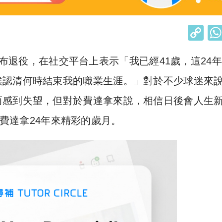
C
o
r）宣布退役，在社交平台上表示「我已經41歲，這24
p
y
候認清何時結束我的職業生涯。」對於不少球迷來
Li
而感到失望，但對於費達拿來說，相信日後會人生
n
費達拿24年來精彩的歲月。
k