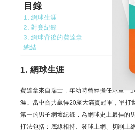
目錄
1. 網球生涯
2. 對賽紀錄
3. 網球背後的費達拿
總結
1. 網球生涯
費達拿來自瑞士，年幼時曾經擔任球童。到
涯。當中合共贏得20座大滿貫冠軍，單打世
第一的男子網壇紀錄，為網球史上最佳的
打法包括：底線相持、發球上網、切削上