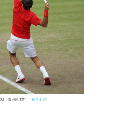
退役，告別網球界！（
圖片來源
）