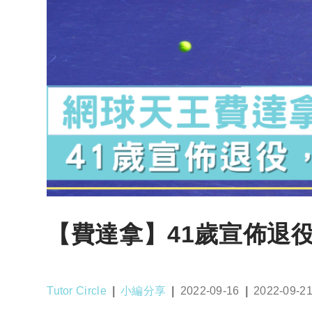
【費達拿】41歲宣佈退
Post
Post
Post
Post
Tutor Circle
小編分享
2022-09-16
2022-09-2
author:
category:
published:
last