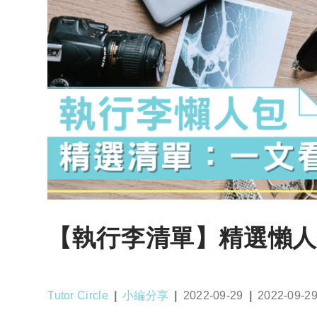
【執行李清單】精選懶人
Post
Post
Post
Post
Tutor Circle
小編分享
2022-09-29
2022-09-2
author:
category:
published:
last