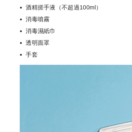
酒精搓手液（不超過100ml）
消毒噴霧
消毒濕紙巾
透明面罩
手套