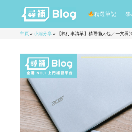
精選筆記
學
Skip
主頁
»
小編分享
»
【執行李清單】精選懶人包／一文看
to
content