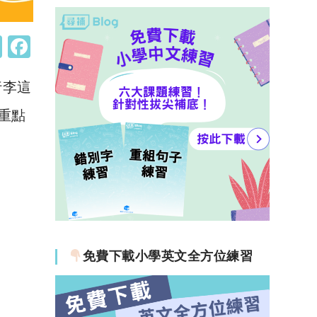
W
F
h
a
行李這
at
c
s
e
重點
A
b
p
o
p
o
k
免費下載小學英文全方位練習