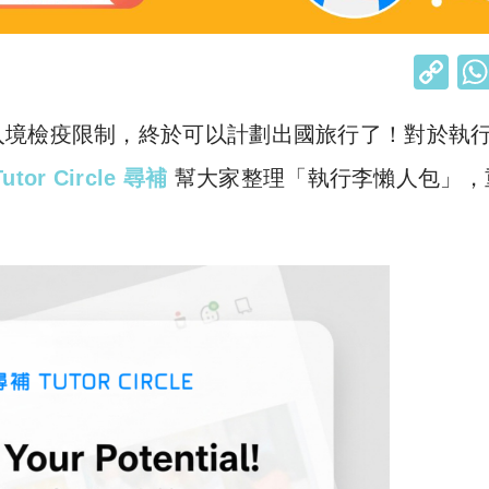
C
o
入境檢疫限制，終於可以計劃出國旅行了！對於執
p
y
Tutor Circle 尋補
幫大家整理「執行李懶人包」，
Li
n
k