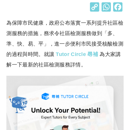
C
W
o
h
​為保障市民健康，政府公布落實一系列提升社區檢
p
at
y
s
測服務的措施，務求令社區檢測服務做到「多、
Li
A
準、快、易、平」，進一步便利市民接受核酸檢測
n
p
的過程與時間。就讓
Tutor Circle 尋補
為大家講
k
p
解一下最新的社區檢測服務詳情。