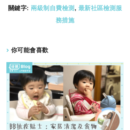
k
p
關鍵字:
兩級制自費檢測
,
最新社區檢測服
務措施
你可能會喜歡