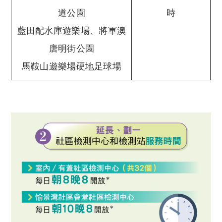
道公園
時
藍田配水庫遊樂場、將軍澳
唐明街公園
馬鞍山遊樂場硬地足球場