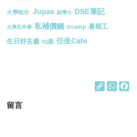
Jupas
DSE筆記
大學收分
副學士
私補價錢
暑期工
Ocamp
大學五件事
任坐Cafe
生日好去處
IQ題
C
W
o
h
p
at
留言
y
s
Li
A
n
p