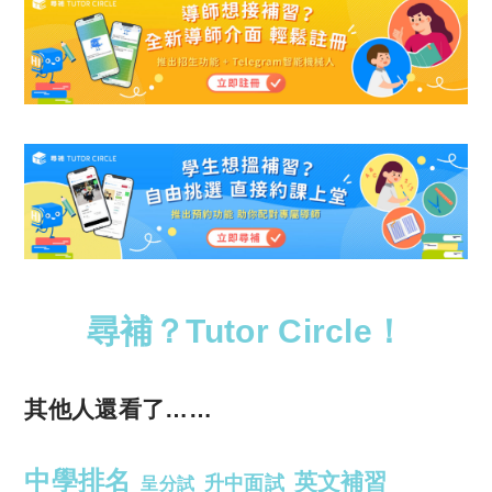
尋補？Tutor Circle！
其他人還看了……
中學排名
英文補習
升中面試
呈分試