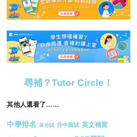
尋補？Tutor Circle！
其他人還看了……
中學排名
英文補習
升中面試
呈分試