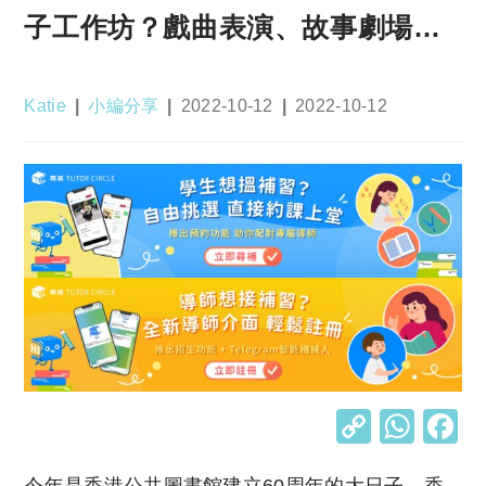
子工作坊？戲曲表演、故事劇場…
Post
Post
Post
Post
Katie
小編分享
2022-10-12
2022-10-12
author:
category:
published:
last
modified:
C
W
o
h