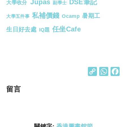
Jupas
DSE筆記
大學收分
副學士
私補價錢
暑期工
Ocamp
大學五件事
任坐Cafe
生日好去處
IQ題
C
W
o
h
p
at
留言
y
s
Li
A
n
p
k
p
關鍵字:
香港圖書館節