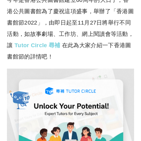
今年是香港公共圖書館建立60周年的大日子，香
p
at
y
s
港公共圖書館為了慶祝這項盛事，舉辦了「香港圖
Li
A
書館節2022」，由即日起至11月27日將舉行不同
n
p
活動，如故事劇場、工作坊、網上閱讀會等活動，
k
p
讓
Tutor Circle 尋補
在此為大家介紹一下香港圖
書館節的詳情吧！