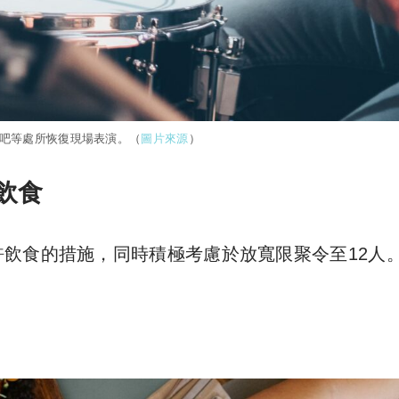
酒吧等處所恢復現場表演。（
圖片來源
）
飲食
飲食的措施，同時積極考慮於放寬限聚令至12人