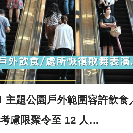
寬！主題公園戶外範圍容許飲食
慮限聚令至 12 人…