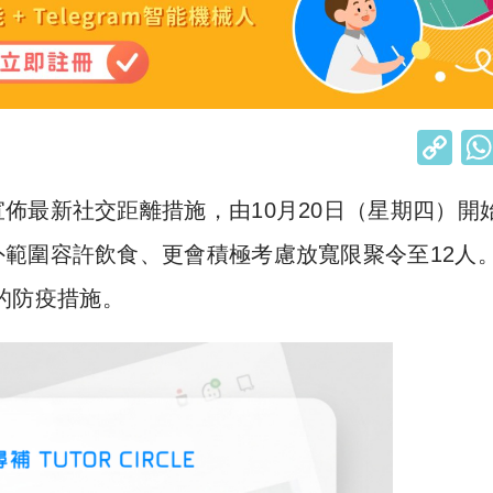
C
o
佈最新社交距離措施，由10月20日（星期四）開
p
y
範圍容許飲食、更會積極考慮放寬限聚令至12人
Li
的防疫措施。
n
k