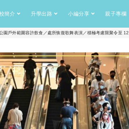
校簡介
升學出路
小編分享
親子專欄
題公園戶外範圍容許飲食／處所恢復歌舞表演／積極考慮限聚令至 12