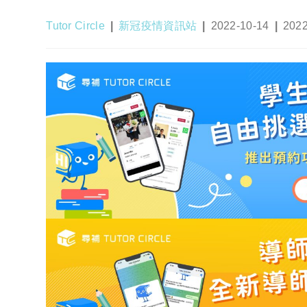
Post
Post
Post
Post
Tutor Circle
新冠疫情資訊站
2022-10-14
2022
author:
category:
published:
last
modif