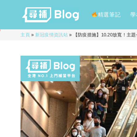
精選筆記
學
Skip
主頁
»
新冠疫情資訊站
»
【防疫措施】10.20放寬！主
to
content