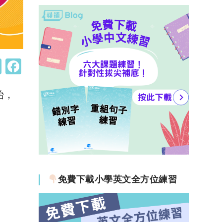
W
F
h
a
始，
at
c
s
e
。
A
b
p
o
p
o
k
免費下載小學英文全方位練習