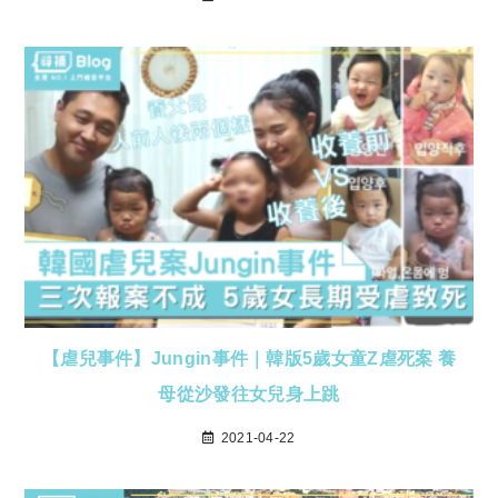
【虐兒事件】Jungin事件｜韓版5歲女童Z虐死案 養
母從沙發往女兒身上跳
2021-04-22