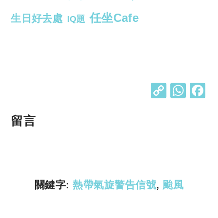
任坐Cafe
生日好去處
IQ題
C
W
o
h
p
at
留言
y
s
Li
A
n
p
k
p
關鍵字:
熱帶氣旋警告信號
,
颱風