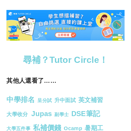
尋補？Tutor Circle！
其他人還看了……
中學排名
英文補習
升中面試
呈分試
Jupas
DSE筆記
大學收分
副學士
私補價錢
暑期工
Ocamp
大學五件事