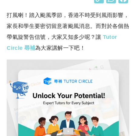
o
h
打風喇！踏入颱風季節，香港不時受到風雨影響，
p
at
y
s
家長和學生要密切留意著颱風消息。而對於各個熱
Li
A
帶氣旋警告信號，大家又知多少呢？讓
Tutor
n
p
Circle 尋補
為大家講解一下吧！
k
p