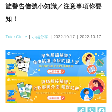
旋警告信號小知識／注意事項你要
知！
Post
Post
Post
Post
Tutor Circle
小編分享
2022-10-17
2022-10-17
author:
category:
published:
last
modified:
C
W