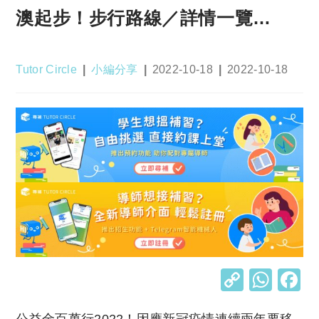
澳起步！步行路線／詳情一覽…
Post
Post
Post
Post
Tutor Circle
小編分享
2022-10-18
2022-10-18
author:
category:
published:
last
modified:
C
W
o
h