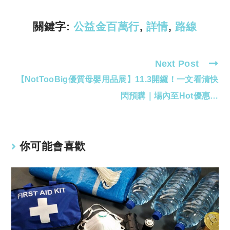
n
p
k
p
關鍵字:
公益金百萬行
,
詳情
,
路線
Next Post
Read
【NotTooBig優質母嬰用品展】11.3開鑼！一文看清快
more
articles
閃預購｜場內至Hot優惠…
你可能會喜歡