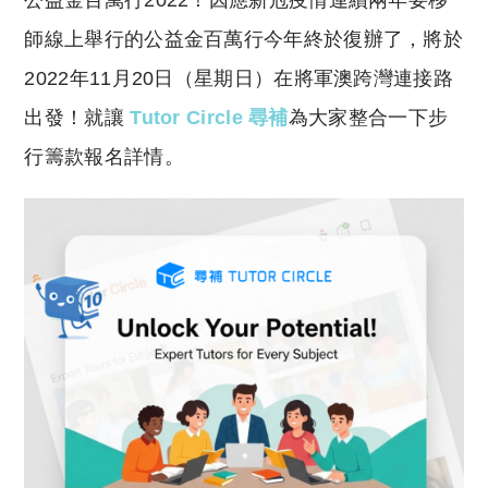
公益金百萬行2022！因應新冠疫情連續兩年要移
p
at
y
s
師線上舉行的公益金百萬行今年終於復辦了，將於
Li
A
2022年11月20日（星期日）在將軍澳跨灣連接路
n
p
出發！就讓
Tutor Circle 尋補
為大家整合一下步
k
p
行籌款報名詳情。