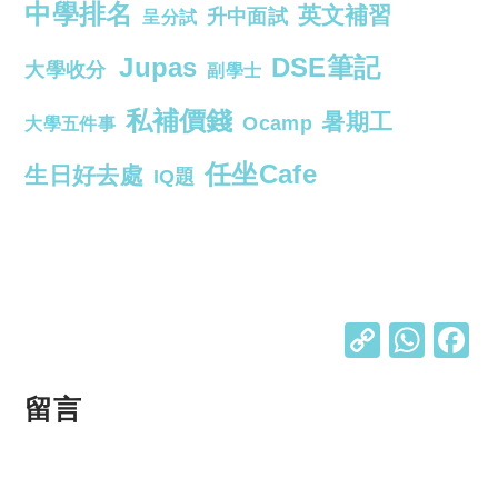
中學排名
英文補習
升中面試
呈分試
Jupas
DSE筆記
大學收分
副學士
私補價錢
暑期工
Ocamp
大學五件事
任坐Cafe
生日好去處
IQ題
C
W
o
h
p
at
留言
y
s
Li
A