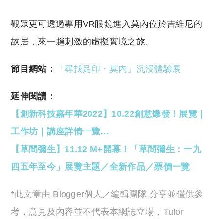
觀眾更可透過專用VR眼鏡進入莫內位於吉維尼的
故居，來一趟刺激的虛擬實境之旅。
節目網站：
「尋找足印・莫內」沉浸體驗展
延伸閱讀：
【創新科技嘉年華2022】10.22創意爆發！展覽｜
工作坊｜講座詳情一覽…
【草間彌生】11.12 M+開
幕！「草間彌生：一九
四五年至今」展覽主題／全新作品／票價一覽
*此文章由 Blogger個人／編輯團隊 分享並僅供參
考，意見及內容並不代表本網誌立場，Tutor