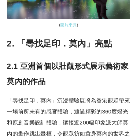
(
圖片來源
)
2. 「尋找足印．莫內」亮點
2.1 亞洲首個以壯觀形式展示藝術家
莫內的作品
「尋找足印．莫內」沉浸體驗展將為香港觀眾帶來
一場前所未有的感官體驗，通過精彩的360度燈光
和原創音樂設計體驗，讓接近200幅印象派大師莫
內的畫作跳出畫框，令觀眾彷如置身莫內的世界之