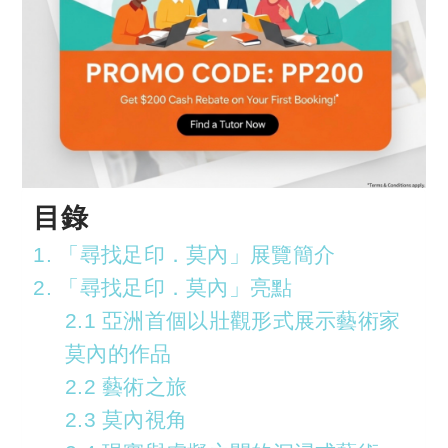
目錄
1. 「尋找足印．莫內」展覽簡介
2. 「尋找足印．莫內」亮點
2.1 亞洲首個以壯觀形式展示藝術家
莫內的作品
2.2 藝術之旅
2.3 莫內視角