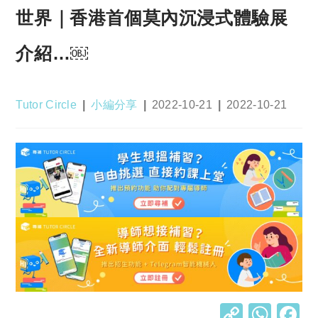
世界｜香港首個莫內沉浸式體驗展
介紹…￼
Post
Post
Post
Post
Tutor Circle
小編分享
2022-10-21
2022-10-21
author:
category:
published:
last
modified:
C
W