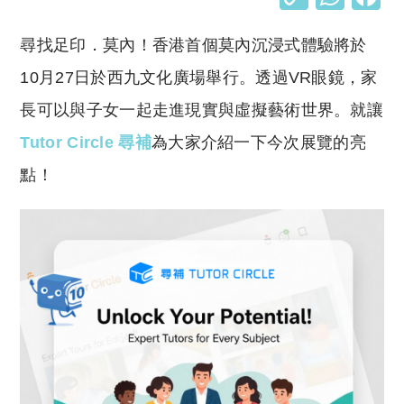
o
h
尋找足印．莫內！香港首個莫內沉浸式體驗將於
p
at
y
s
10月27日於西九文化廣場舉行。透過VR眼鏡，家
Li
A
長可以與子女一起走進現實與虛擬藝術世界。就讓
n
p
Tutor Circle 尋補
為大家介紹一下今次展覽的亮
k
p
點！