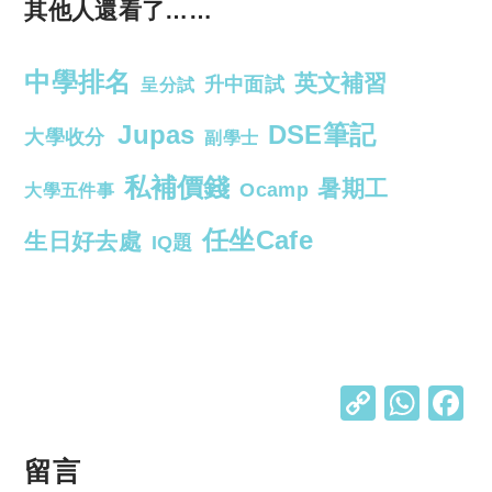
其他人還看了……
中學排名
英文補習
升中面試
呈分試
Jupas
DSE筆記
大學收分
副學士
私補價錢
暑期工
Ocamp
大學五件事
任坐Cafe
生日好去處
IQ題
C
W
o
h
p
at
留言