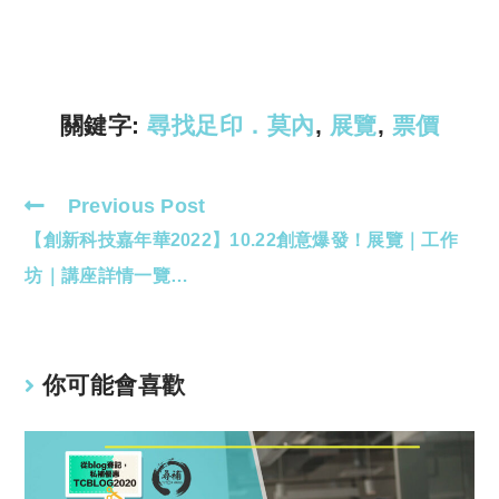
y
s
Li
A
n
p
k
p
關鍵字:
尋找足印．莫內
,
展覽
,
票價
Previous Post
Read
【創新科技嘉年華2022】10.22創意爆發！展覽｜工作
more
articles
坊｜講座詳情一覽…
你可能會喜歡