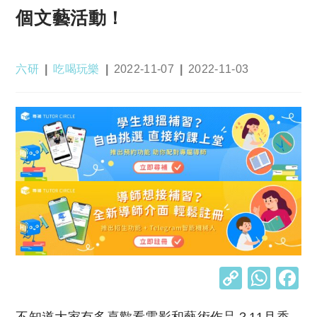
個文藝活動！
Post
Post
Post
Post
六研
吃喝玩樂
2022-11-07
2022-11-03
author:
category:
published:
last
modified:
C
W
o
h