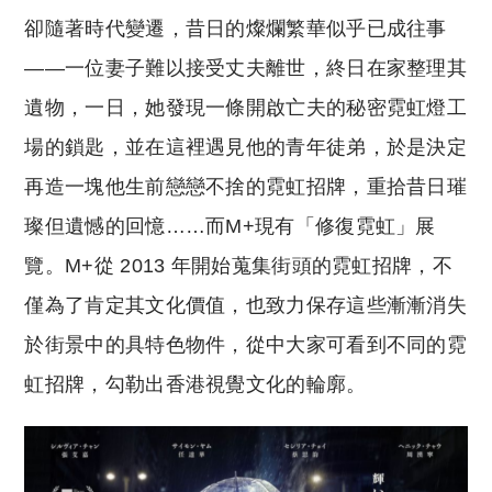
卻隨著時代變遷，昔日的燦爛繁華似乎已成往事
——一位妻子難以接受丈夫離世，終日在家整理其
遺物，一日，她發現一條開啟亡夫的秘密霓虹燈工
場的鎖匙，並在這裡遇見他的青年徒弟，於是決定
再造一塊他生前戀戀不捨的霓虹招牌，重拾昔日璀
璨但遺憾的回憶……而M+現有「修復霓虹」展
覽。M+從 2013 年開始蒐集街頭的霓虹招牌，不
僅為了肯定其文化價值，也致力保存這些漸漸消失
於街景中的具特色物件，從中大家可看到不同的霓
虹招牌，勾勒出香港視覺文化的輪廓。