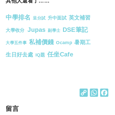
其他人還看了……
中學排名
英文補習
升中面試
呈分試
Jupas
DSE筆記
大學收分
副學士
私補價錢
暑期工
Ocamp
大學五件事
任坐Cafe
生日好去處
IQ題
C
W
o
h
p
at
留言