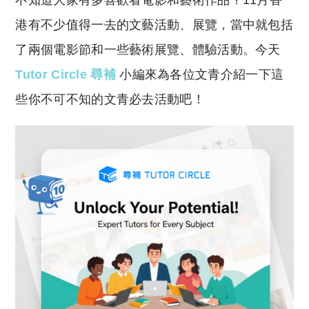
不知道大家有多喜歡看電影和藝術作品？11月香
p
at
y
s
港有不少值得一去的文藝活動、展覽，當中就包括
Li
A
了兩個電影節和一些藝術展覽、體驗活動。今天
n
p
Tutor Circle 尋補
小編來為各位文青介紹一下這
k
p
些你不可不知的文青必去活動吧！