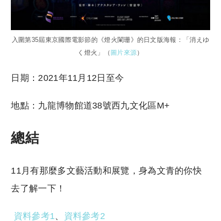
入圍第35屆東京國際電影節的《燈火闌珊》的日文版海報：「消えゆ
く燈火」（
圖片來源
）
日期：2021年11月12日至今
地點：九龍博物館道38號西九文化區M+
總結
11月有那麼多文藝活動和展覽，身為文青的你快
去了解一下！
資料參考1
、
資料參考2