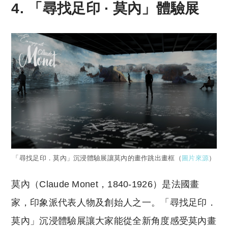
4. 「尋找足印 ∙ 莫內」體驗展
「尋找足印．莫內」沉浸體驗展讓莫內的畫作跳出畫框（
圖片來源
）
莫內（Claude Monet，1840-1926）是法國畫
家，印象派代表人物及創始人之一。「尋找足印．
莫內」沉浸體驗展讓大家能從全新角度感受莫內畫