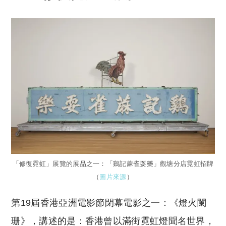
「修復霓虹」展覽的展品之一：「鷄記蔴雀耍樂」觀塘分店霓虹招牌
（
圖片來源
）
第19屆香港亞洲電影節閉幕電影之一：《燈火闌
珊》，講述的是：香港曾以滿街霓虹燈聞名世界，