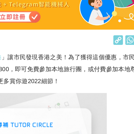
C
o
港
」讓市民發現香港之美！為了獲得這個優惠，市
p
y
800，即可免費參加本地旅行團，或付費參加本地
Li
多賞你遊2022細節！
n
k