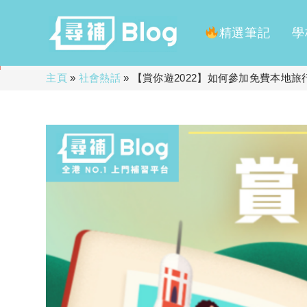
精選筆記
學
Skip
主頁
»
社會熱話
»
【賞你遊2022】如何參加免費本地旅
to
content