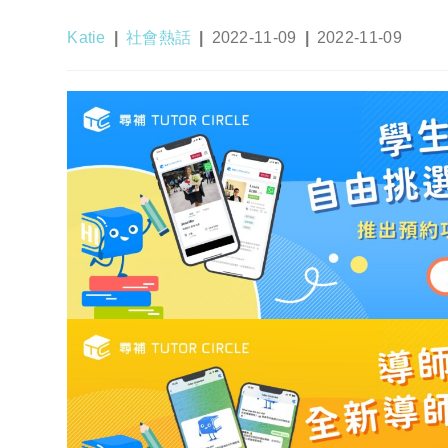
Post
Post
Post
Post
Katie
社會熱話
2022-11-09
2022-11-09
author:
category:
published:
last
modified: