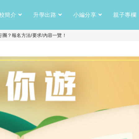
校簡介
升學出路
小編分享
親子專欄
行團？報名方法/要求/內容一覽！