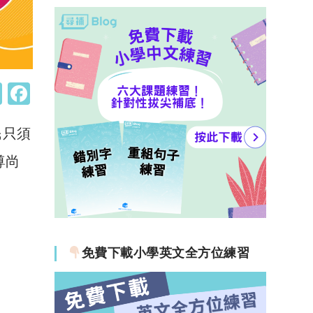
W
F
h
a
民只須
at
c
s
e
尊尚
A
b
p
o
p
o
k
免費下載小學英文全方位練習