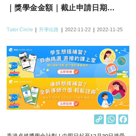
｜獎學金金額｜截止申請日期…
Post
Post
Post
Post
Tutor Circle
升學出路
2022-11-22
2022-11-25
author:
category:
published:
last
modified:
C
W
o
h