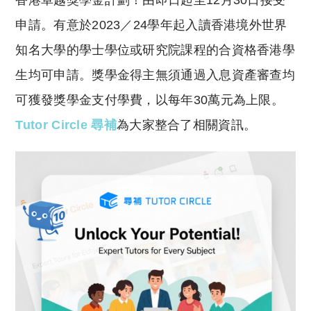
香港卓越獎學金計劃！由即日起至12月30日接受
p
at
y
s
申請。有意於2023／24學年起入讀香港境外世界
Li
A
知名大學的學士學位或研究院課程的合資格香港學
n
p
生均可申請。獎學金得主無須通過入息資產審查均
k
p
可獲發獎學金支付學費，以每年30萬元為上限。
Tutor Circle 尋補
為大家整合了相關資訊。