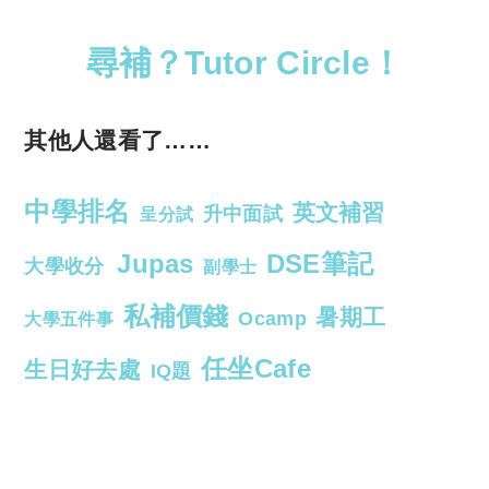
尋補？Tutor Circle！
其他人還看了……
中學排名
英文補習
升中面試
呈分試
Jupas
DSE筆記
大學收分
副學士
私補價錢
暑期工
Ocamp
大學五件事
任坐Cafe
生日好去處
IQ題