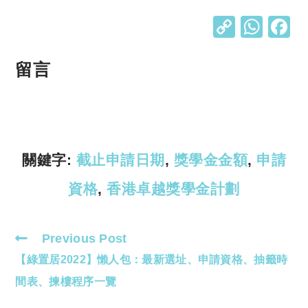
C
W
o
h
p
at
留言
y
s
Li
A
n
p
k
p
關鍵字:
截止申請日期
,
獎學金金額
,
申請
資格
,
香港卓越獎學金計劃
Previous Post
Read
【綠置居2022】懶人包：最新選址、申請資格、抽籤時
more
articles
間表、揀樓程序一覽