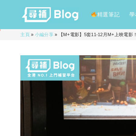
精選筆記
學
Skip
主頁
»
小編分享
»
【M+電影】5套11-12月M+上映
to
content