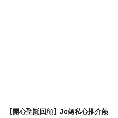
【開心聖誕回顧】Jo媽私心推介熱