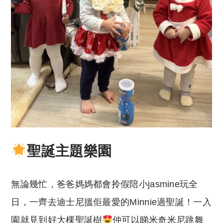
聖誕主題樂園
無論幾忙，爸爸媽媽都會拎假陪小jasmine玩全
日，一齊去迪士尼搵佢最愛的Minnie過聖誕！一入
園就見到好大棵聖誕樹
仲可以睇米奇米尼跳舞