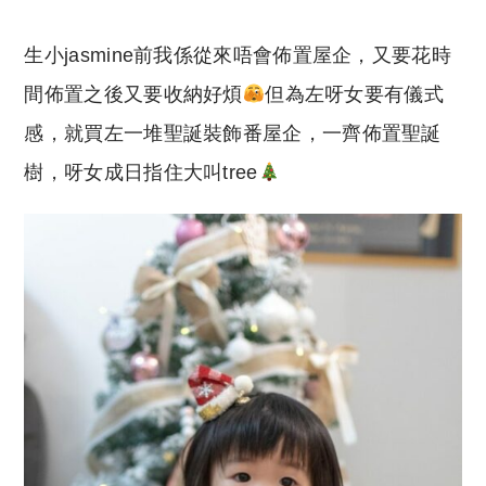
生小jasmine前我係從來唔會佈置屋企，又要花時
間佈置之後又要收納好煩
但為左呀女要有儀式
感，就買左一堆聖誕裝飾番屋企，一齊佈置聖誕
樹，呀女成日指住大叫tree