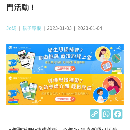
門活動！
Post
Post
Post
Post
Jo媽
親子專欄
2023-01-03
2023-01-04
author:
category:
published:
last
modified:
C
W
o
h