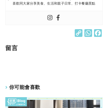
喜歡同大家分享美食、生活和親子日常、打卡餐廳景點
C
W
o
h
p
at
留言
y
s
Li
A
n
p
k
p
你可能會喜歡