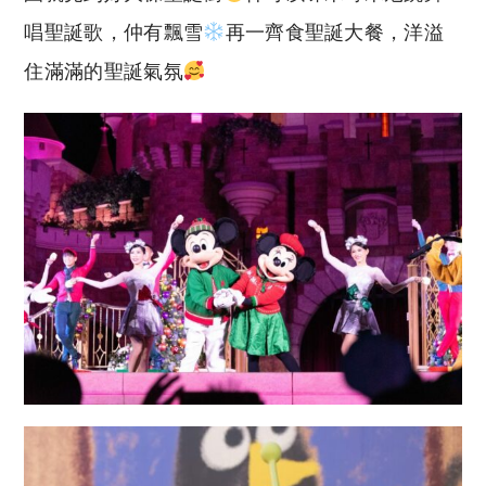
唱聖誕歌，仲有飄雪
再一齊食聖誕大餐，洋溢
住滿滿的聖誕氣氛