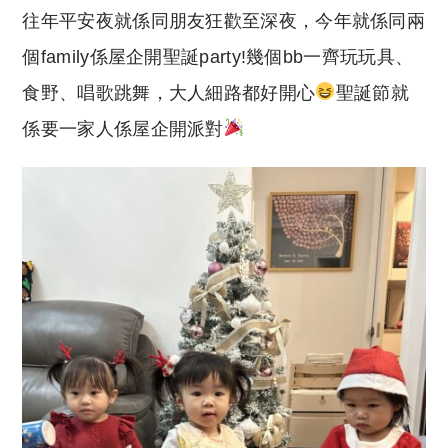
往年平安夜就係同朋友狂歡至深夜，今年就係同兩
個family係屋企開聖誕party!幾個bb一齊玩玩具、
食野、唱歌跳舞，大人細路都好開心
聖誕節就
係要一家人係屋企開派對