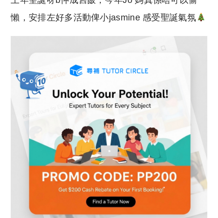
上年聖誕呀b仲成舊飯，今年Jo 媽真係唔可以偷
p
at
y
s
懶，安排左好多活動俾小jasmine 感受聖誕氣氛
Li
A
n
p
k
p