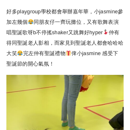
好多playgroup學校都會舉辦嘉年華，小jasmine參
加左幾個
同朋友仔一齊玩攤位，又有歌舞表演
唱聖誕歌呀b不停搖shaker又跳舞好hyper
仲有
得同聖誕老人影相，而家見到聖誕老人都會哈哈哈
大笑
完左仲有聖誕禮物
俾小jasmine 感受下
聖誕節的開心氣氛！