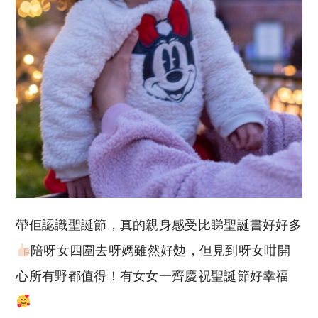
帶佢認識聖誕節，真的親身感受比睇聖誕書好好多
陪呀女四圍去呀媽雖然好攰，但見到呀女咁開
心所有野都值得！有女女一齊慶祝聖誕節好幸福