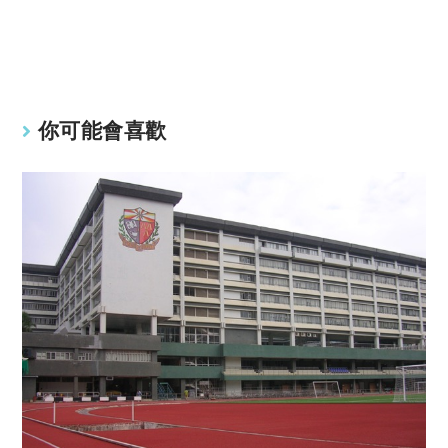
y
s
Li
A
n
p
k
p
你可能會喜歡