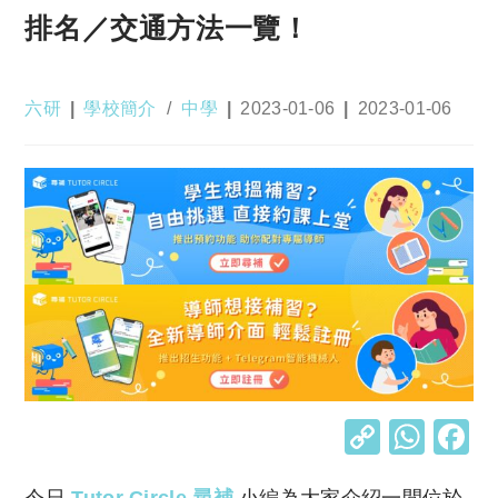
排名／交通方法一覽！
Post
Post
Post
Post
六研
學校簡介
/
中學
2023-01-06
2023-01-06
author:
category:
published:
last
modified:
C
W
o
h