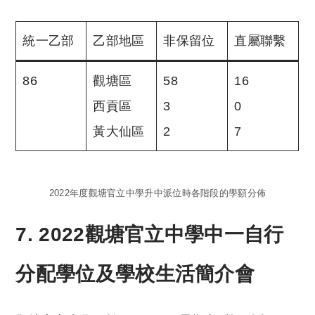
統一乙部
乙部地區
非保留位
直屬聯繫
86
觀塘區
58
16
西貢區
3
0
黃大仙區
2
7
2022年度觀塘官立中學升中派位時各階段的學額分佈
7. 2022觀塘官立中學中一自行
分配學位及學校生活簡介會