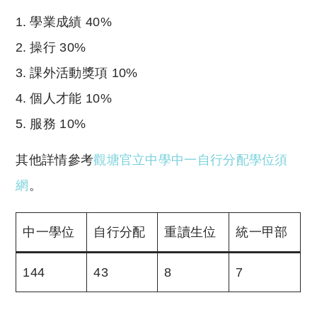
學業成績 40%
操行 30%
課外活動獎項 10%
個人才能 10%
服務 10%
其他詳情參考
觀塘官立中學中一自行分配學位須
網
。
中一學位
自行分配
重讀生位
統一甲部
144
43
8
7