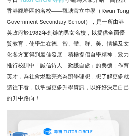
今日
Tutor Circle 尋補
小編為大家介紹一間位於
p
at
y
s
香港觀塘區的名校——觀塘官立中學（Kwun Tong
Li
A
Government Secondary School），是一所由港
n
p
英政府於1982年創辦的男女名校，以提供全面優
k
p
質教育，使學生在德、智、體、群、美、情操及文
化各方面得到最佳發展；積極提倡自學精神，致力
推行校訓中「誠信待人，勤謙自處」的美德；作育
英才，為社會燃點亮光為辦學理想，想了解更多就
請往下看，以掌握更多升學資訊，以好好決定自己
的升中路向！