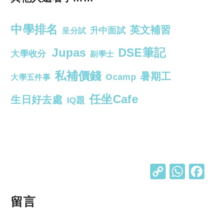
中學排名
英文補習
升中面試
呈分試
Jupas
DSE筆記
大學收分
副學士
私補價錢
暑期工
Ocamp
大學五件事
任坐Cafe
生日好去處
IQ題
C
W
o
h
p
at
留言