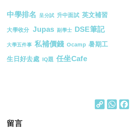
中學排名
英文補習
升中面試
呈分試
Jupas
DSE筆記
大學收分
副學士
私補價錢
暑期工
Ocamp
大學五件事
任坐Cafe
生日好去處
IQ題
C
W
o
h
p
at
留言
y
s