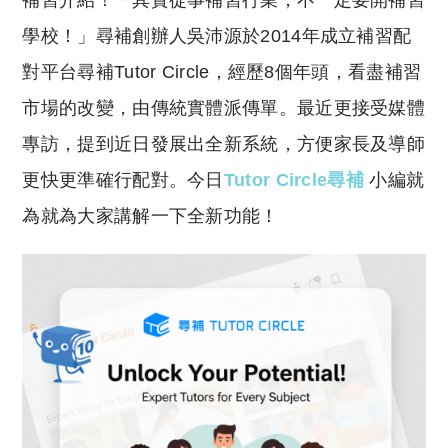
補習介紹！「其實從事補習行業，不一定要開補習
p
at
y
s
學校！」尋補創辦人吳沛源於2014年成立補習配
Li
A
對平台尋補Tutor Circle，經歷8個年頭，看盡補習
n
p
市場的改變，由傳統實體派傳單。最近更接受媒體
k
p
專訪，提到近日發展出全新系統，方便家長及導師
更快更準確行配對。今日
T
utor Circle尋補
小編就
為就為大家講解一下全新功能！