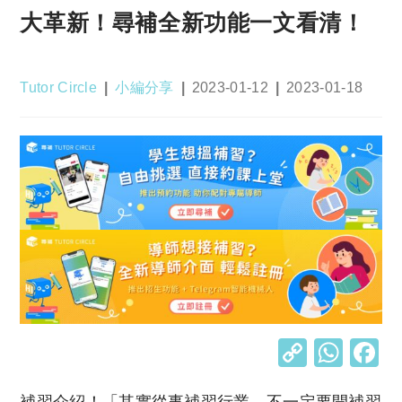
大革新！尋補全新功能一文看清！
Post
Post
Post
Post
Tutor Circle
小編分享
2023-01-12
2023-01-18
author:
category:
published:
last
modified:
C
W
o
h