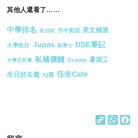
其他人還看了……
中學排名
英文補習
升中面試
呈分試
Jupas
DSE筆記
大學收分
副學士
私補價錢
暑期工
Ocamp
大學五件事
任坐Cafe
生日好去處
IQ題
C
W
o
h