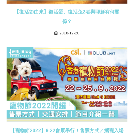
【復活節由來】復活蛋、復活兔2者與耶穌有何關
係？
2018-12-20
【寵物節2022】9.22會展舉行！售票方式／攜寵入場