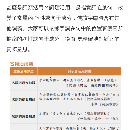
甚麼是詞類活用？詞類活用，是指實詞在某句中改
變了常屬的 詞性或句子成分，使該字臨時含有其
他詞義。大家可以依據字詞在句中的位置審察它所
擔當的詞性或句子成分，從而 更精確地判斷它的
實際意思。