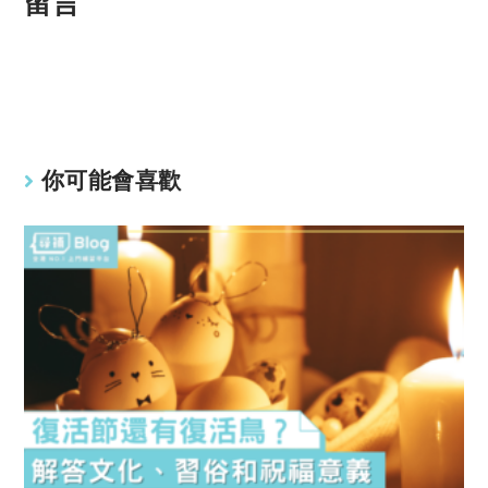
p
at
留言
y
s
Li
A
n
p
k
p
你可能會喜歡