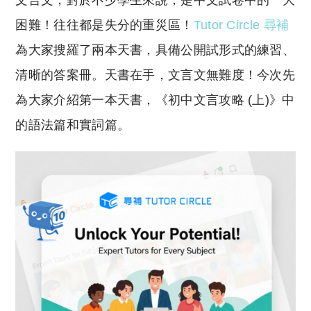
文言文，對於不少學生來說，是中文試卷中的一大
p
at
y
s
困難！往往都是失分的重災區！
Tutor Circle 尋補
Li
A
為大家搜羅了兩本天書，具備公開試形式的練習、
n
p
清晰的答案冊。天書在手，文言文無難度！今次先
k
p
為大家介紹第一本天書，《初中文言攻略 (上)》中
的語法篇和實詞篇。