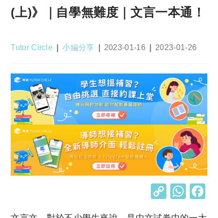
(上)》｜自學無難度｜文言一本通！
Post
Post
Post
Post
Tutor Circle
小編分享
2023-01-16
2023-01-26
author:
category:
published:
last
modified:
C
W
o
h