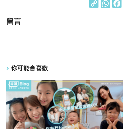
C
W
o
h
p
at
留言
y
s
Li
A
n
p
k
p
你可能會喜歡