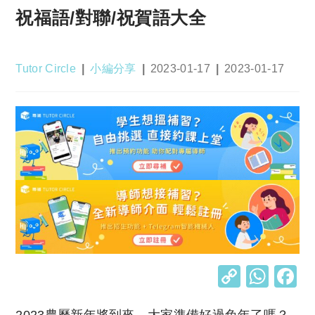
祝福語/對聯/祝賀語大全
Post
Post
Post
Post
Tutor Circle
小編分享
2023-01-17
2023-01-17
author:
category:
published:
last
modified:
C
W
o
h