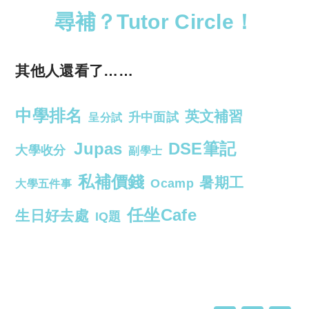
尋補？Tutor Circle！
其他人還看了……
中學排名
英文補習
升中面試
呈分試
Jupas
DSE筆記
大學收分
副學士
私補價錢
暑期工
Ocamp
大學五件事
任坐Cafe
生日好去處
IQ題