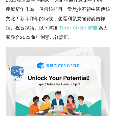
2023農曆新年將到來，大家準備好過兔年了嗎？
p
at
y
s
農曆新年作為一個傳統節目，當然少不得中國傳統
Li
A
文化！新年拜年的時候，想逗利就要懂得說吉祥
n
p
話、祝賀說話。以下就讓
Tutor Circle 尋補
為大
k
p
家整合2023兔年創意吉祥話吧！