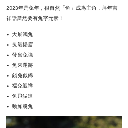
2023年是兔年，很自然「兔」成為主角，拜年吉
祥話當然要有兔字元素！
大展鴻兔
兔氣揚眉
發奮兔強
兔來運轉
錢兔似錦
福兔迎祥
兔飛猛進
動如脫兔