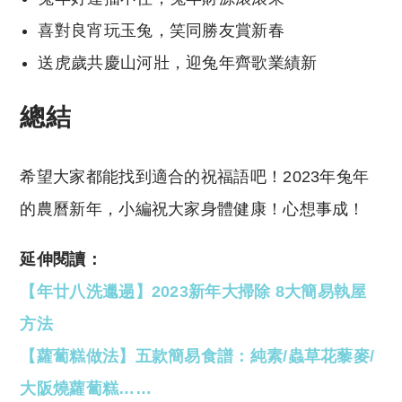
喜對良宵玩玉兔，笑同勝友賞新春
送虎歲共慶山河壯，迎兔年齊歌業績新
總結
希望大家都能找到適合的祝福語吧！2023年兔年
的農曆新年，小編祝大家身體健康！心想事成！
延伸閱讀：
【年廿八洗邋遢】2023新年大掃除 8大簡易執屋
方法
【蘿蔔糕做法】五款簡易食譜：純素/蟲草花藜麥/
大阪燒蘿蔔糕……