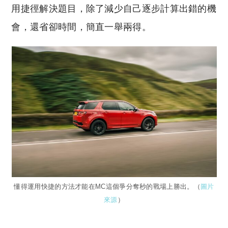
用捷徑解決題目，除了減少自己逐步計算出錯的機
會，還省卻時間，簡直一舉兩得。
懂得運用快捷的方法才能在MC這個爭分奪秒的戰場上勝出。（
圖片
來源
）