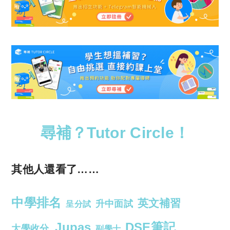
尋補？Tutor Circle！
其他人還看了……
中學排名
英文補習
升中面試
呈分試
Jupas
DSE筆記
大學收分
副學士