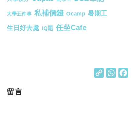
私補價錢
暑期工
Ocamp
大學五件事
任坐Cafe
生日好去處
IQ題
C
W
o
h
p
at
留言
y
s
Li
A
n
p
k
p