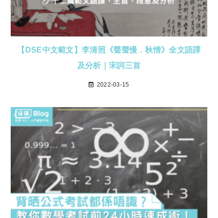
【DSE中文範文】李清照《聲聲慢．秋情》全文語譯
及分析｜宋詞三首
2022-03-15