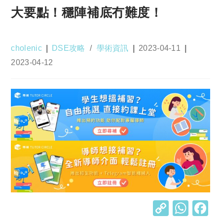
大要點！穩陣補底冇難度！
Post
Post
Post
cholenic
DSE攻略
/
學術資訊
2023-04-11
author:
category:
published:
Post
2023-04-12
last
modified:
C
W