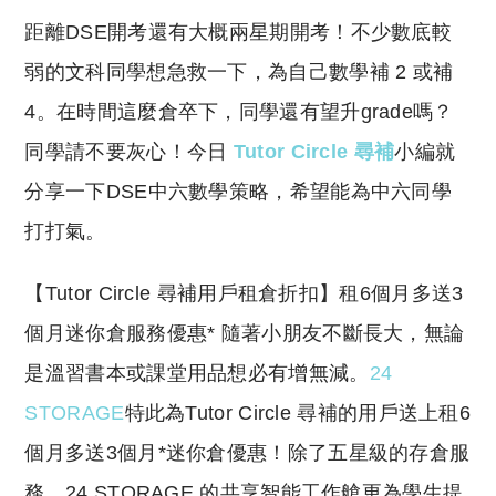
o
h
距離DSE開考還有大概兩星期開考！不少數底較
p
at
y
s
弱的文科同學想急救一下，為自己數學補 2 或補
Li
A
4。在時間這麼倉卒下，同學還有望升grade嗎？
n
p
同學請不要灰心！今日
Tutor Circle 尋補
小編就
k
p
分享一下DSE中六數學策略，希望能為中六同學
打打氣。
​【Tutor Circle 尋補用戶租倉折扣】租6個月多送3
個月迷你倉服務優惠* 隨著小朋友不斷長大，無論
是溫習書本或課堂用品想必有增無減。
24
STORAGE
特此為Tutor Circle 尋補的用戶送上租6
個月多送3個月*迷你倉優惠！除了五星級的存倉服
務，24 STORAGE 的共享智能工作艙更為學生提