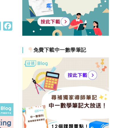
W
F
h
a
at
c
免費下載中一數學筆記
s
e
A
b
p
o
p
o
k