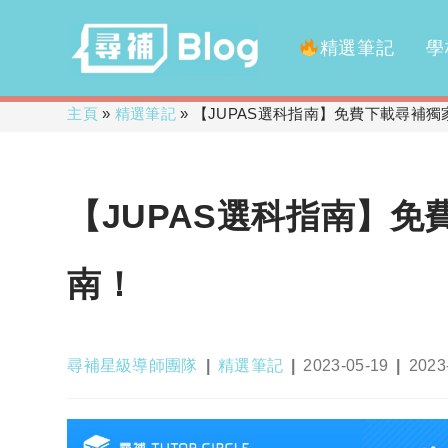
精選筆記
學
Skip
主頁
»
精選筆記
»
【JUPAS選科指南】免費下載尋補獨
to
content
【JUPAS選科指南】免
南！
Post
Post
Post
Post
尋補星級導師團隊
精選筆記
2023-05-19
2023
author:
category:
published:
last
modif