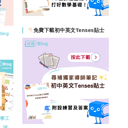
免費下載初中英文Tenses貼士
ing
數學工
s、認