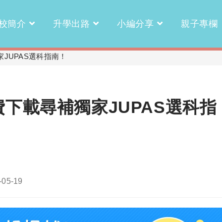
校簡介
升學出路
小編分享
親子專欄
家JUPAS選科指南！
費下載尋補獨家JUPAS選科指
-05-19
ied: