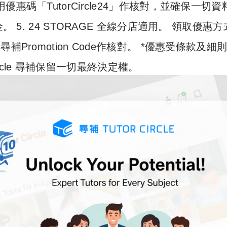
尋補專用優惠碼「TutorCircle24」作核對，並確保一切
 5. 24 STORAGE 全線分店適用。 領取優惠
le 尋補Promotion Code作核對。 *優惠受條款及細
Circle 尋補保留一切最終決定權。