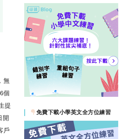
，無
租6個
生提
免費下載小學英文全方位練習
日開
有客戶