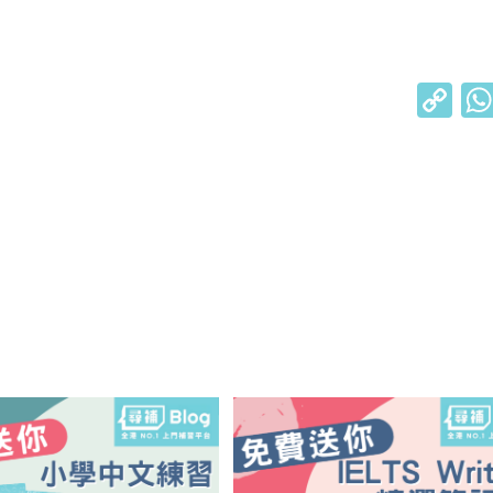
C
o
p
y
Li
n
k