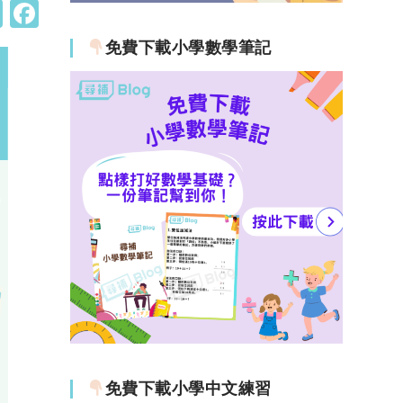
W
F
h
a
免費下載小學數學筆記
at
c
s
e
A
b
p
o
p
o
k
免費下載小學中文練習