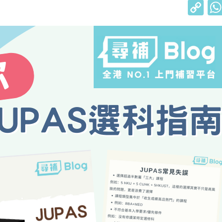
C
o
p
y
Li
n
k