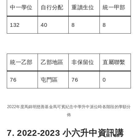
中一學位
自行分配
重讀生位
統一甲部
132
40
8
8
統一乙部
乙部地區
非保留位
直屬聯繫
76
屯門區
76
0
2022年度馬錦明慈善基金馬可賓紀念中學升中派位時各階段的學額分
佈
7. 2022-2023 小六升中資訊講