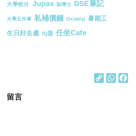
Jupas
DSE筆記
大學收分
副學士
私補價錢
暑期工
Ocamp
大學五件事
任坐Cafe
生日好去處
IQ題
C
W
o
h
p
at
留言
y
s
Li
A
n
p