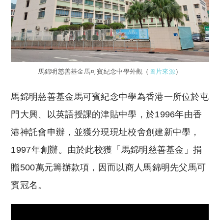
馬錦明慈善基金馬可賓紀念中學外觀（
圖片來源
）
馬錦明慈善基金馬可賓紀念中學為香港一所位於屯
門大興、以英語授課的津貼中學，於1996年由香
港神託會申辦，並獲分現現址校舍創建新中學，
1997年創辦。由於此校獲「馬錦明慈善基金」捐
贈500萬元籌辦款項，因而以商人馬錦明先父馬可
賓冠名。