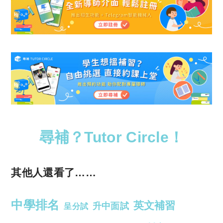
尋補？Tutor Circle！
其他人還看了……
中學排名
英文補習
升中面試
呈分試