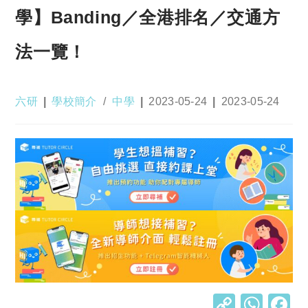
學】Banding／全港排名／交通方
法一覽！
Post
Post
Post
Post
六研
學校簡介
/
中學
2023-05-24
2023-05-24
author:
category:
published:
last
modified:
C
W