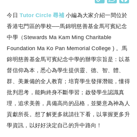
o
h
今日
Tutor Circle 尋補
小編為大家介紹一間位於
p
at
y
s
香港屯門區的學校──馬錦明慈善基金馬可賓紀念
Li
A
中學（Stewards Ma Kam Ming Charitable
n
p
Foundation Ma Ko Pan Memorial College ) 。馬
k
p
錦明慈善基金馬可賓紀念中學的辦學宗旨是：以基
督信仰為本，悉心為學生提供靈、德、智、體、
群、美兼備的全人教育；培育學生發揮潛能，懂得
批判思考，能夠終身不斷學習；啟發學生認識真
理，追求美善，具備高尚的品格，並樂意為神為人
貢獻所長。想了解更多就請往下看，以掌握更多升
學資訊，以好好決定自己的升中路向！