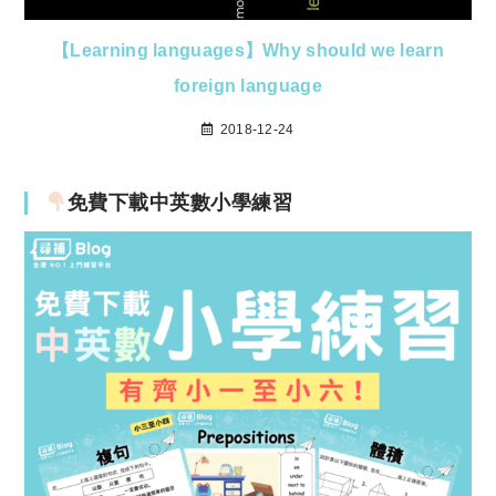
【Learning languages】Why should we learn
foreign language
2018-12-24
免費下載中英數小學練習