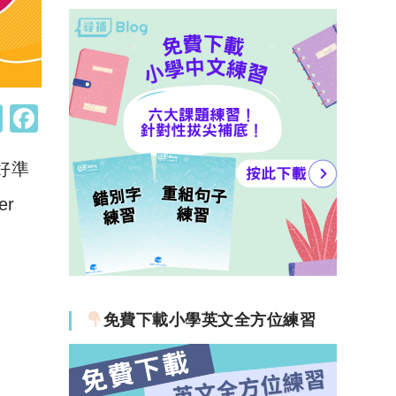
W
F
h
a
好準
at
c
s
e
er
A
b
p
o
p
o
k
免費下載小學英文全方位練習