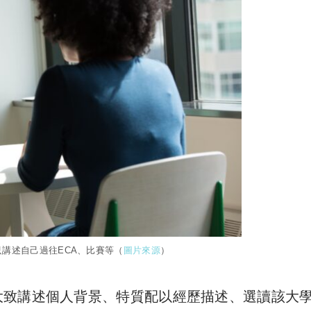
講述自己過往ECA、比賽等（
圖片來源
）
大致講述個人背景、特質配以經歷描述、選讀該大