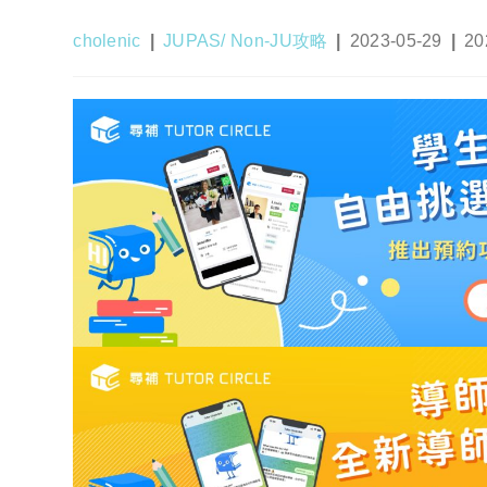
Post
Post
Post
Pos
cholenic
JUPAS/ Non-JU攻略
2023-05-29
20
author:
category:
published:
las
mod