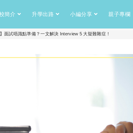
校簡介
升學出路
小編分享
親子專欄
】面試唔識點準備？一文解決 Interview 5 大疑難雜症！