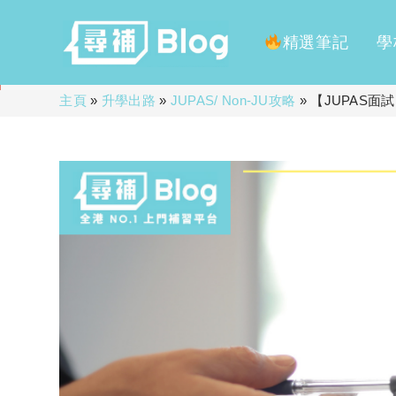
精選筆記
學
Skip
主頁
»
升學出路
»
JUPAS/ Non-JU攻略
»
【JUPAS面試
to
content