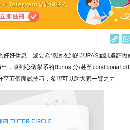
C
o
光好好休息，還要為陸續收到的JUPAS面試邀請做
p
y
儀學系的Bonus 分/甚至conditional off
Li
分享五個面試技巧，希望可以助大家一臂之力。
n
k