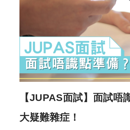
【JUPAS面試】面試唔識點
大疑難雜症！