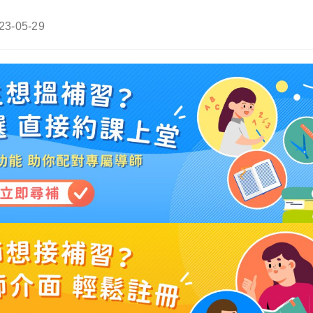
t
23-05-29
t
ified: