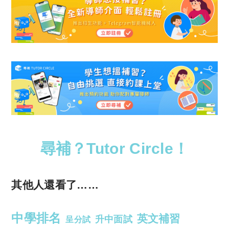
尋補？Tutor Circle！
其他人還看了……
中學排名
英文補習
升中面試
呈分試