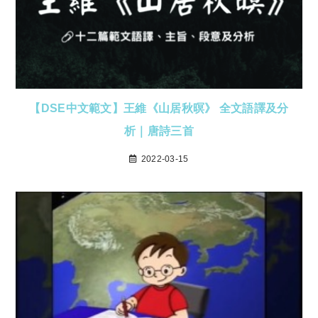
【DSE中文範文】王維《山居秋暝》 全文語譯及分
析｜唐詩三首
2022-03-15