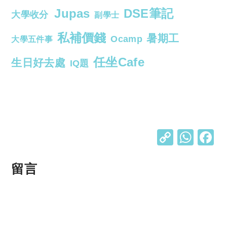
Jupas
DSE筆記
大學收分
副學士
私補價錢
暑期工
Ocamp
大學五件事
任坐Cafe
生日好去處
IQ題
C
W
o
h
p
at
留言
y
s
Li
A
n
p