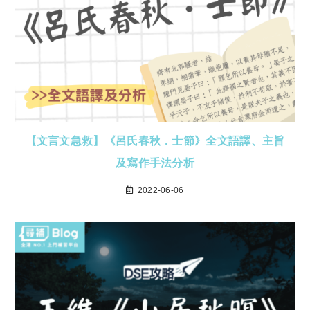
【文言文急救】《呂氏春秋．士節》全文語譯、主旨
及寫作手法分析
2022-06-06