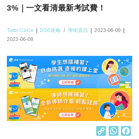
3%｜一文看清最新考試費！
Post
Post
Post
Tutor Circle
DSE攻略
/
學術資訊
2023-06-09
author:
category:
published:
Post
2023-06-09
last
modified:
C
W