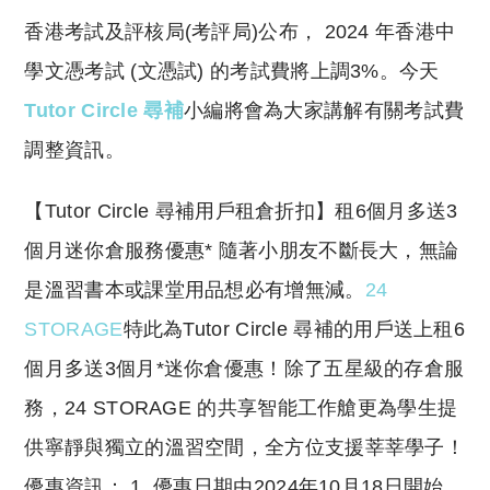
o
h
香港考試及評核局(考評局)公布， 2024 年香港中
p
at
y
s
學文憑考試 (文憑試) 的考試費將上調3%。今天
Li
A
Tutor Circle 尋補
小編將會為大家講解有關考試費
n
p
調整資訊。
k
p
​【Tutor Circle 尋補用戶租倉折扣】租6個月多送3
個月迷你倉服務優惠* 隨著小朋友不斷長大，無論
是溫習書本或課堂用品想必有增無減。
24
STORAGE
特此為Tutor Circle 尋補的用戶送上租6
個月多送3個月*迷你倉優惠！除了五星級的存倉服
務，24 STORAGE 的共享智能工作艙更為學生提
供寧靜與獨立的溫習空間，全方位支援莘莘學子！
優惠資訊： 1. 優惠日期由2024年10月18日開始，