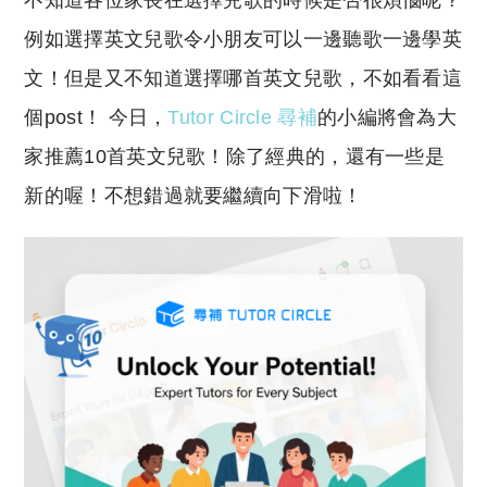
不知道各位家長在選擇兒歌的時候是否很煩惱呢？
p
at
y
s
例如選擇英文兒歌令小朋友可以一邊聽歌一邊學英
Li
A
文！但是又不知道選擇哪首英文兒歌，不如看看這
n
p
個post！ 今日，
Tutor Circle 尋補
的小編將會為大
k
p
家推薦10首英文兒歌！除了經典的，還有一些是
新的喔！不想錯過就要繼續向下滑啦！