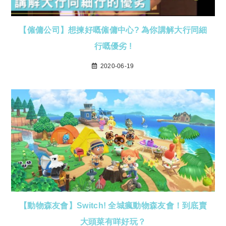
【僱傭公司】想揀好嘅僱傭中心? 為你講解大行同細
行嘅優劣 !
2020-06-19
【動物森友會】Switch! 全城瘋動物森友會！到底賣
大頭菜有咩好玩？