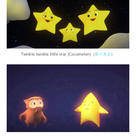
Twinkle twinkle little star (Cocomelon)（
圖片來源
）