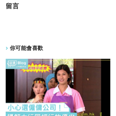
p
at
留言
y
s
Li
A
n
p
k
p
你可能會喜歡