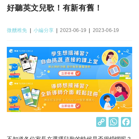
好聽英文兒歌！有新有舊！
Post
Post
Post
Post
微醺稚免
小編分享
2023-06-19
2023-06-19
author:
category:
published:
last
modified:
C
W
o
h