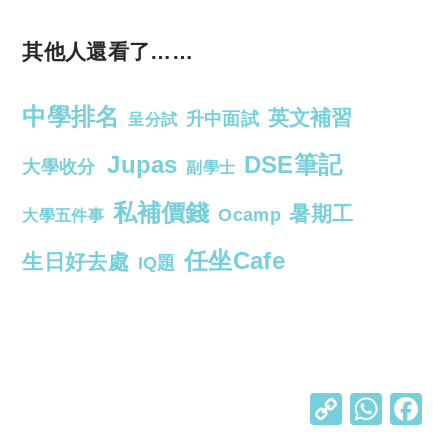
其他人還看了……
中學排名
英文補習
升中面試
呈分試
Jupas
DSE筆記
大學收分
副學士
私補價錢
暑期工
Ocamp
大學五件事
任坐Cafe
生日好去處
IQ題
C
W
o
h