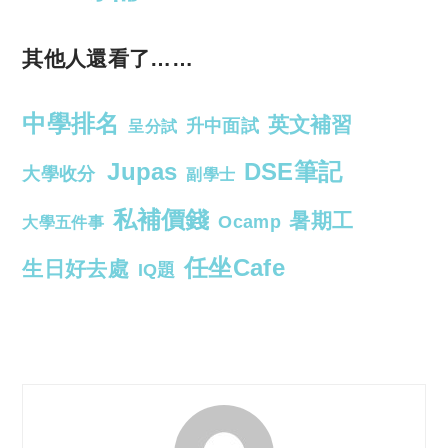
其他人還看了……
中學排名
英文補習
升中面試
呈分試
Jupas
DSE筆記
大學收分
副學士
私補價錢
暑期工
Ocamp
大學五件事
任坐Cafe
生日好去處
IQ題