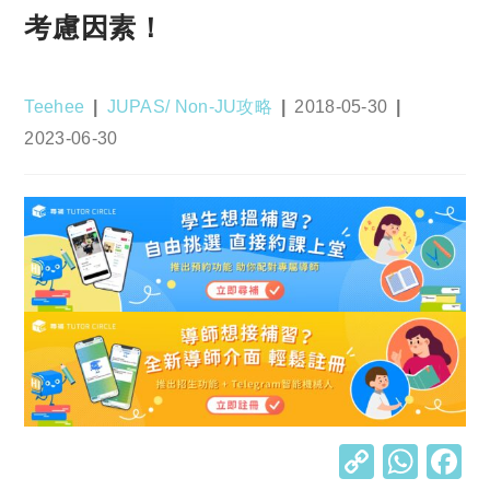
考慮因素！
Post
Post
Post
Teehee
JUPAS/ Non-JU攻略
2018-05-30
author:
category:
published:
Post
2023-06-30
last
modified:
C
W