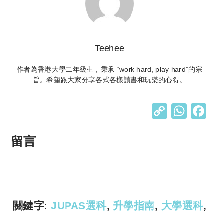
Teehee
作者為香港大學二年級生，秉承 “work hard, play hard”的宗
旨。希望跟大家分享各式各樣讀書和玩樂的心得。
C
W
o
h
p
at
留言
y
s
Li
A
n
p
k
p
關鍵字:
JUPAS選科
,
升學指南
,
大學選科
,