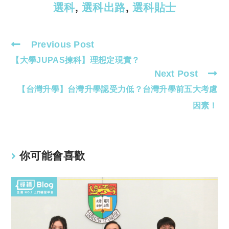
選科
,
選科出路
,
選科貼士
Previous Post
Read
【大學JUPAS揀科】理想定現實？
more
Next Post
articles
【台灣升學】台灣升學認受力低？台灣升學前五大考慮
因素！
你可能會喜歡