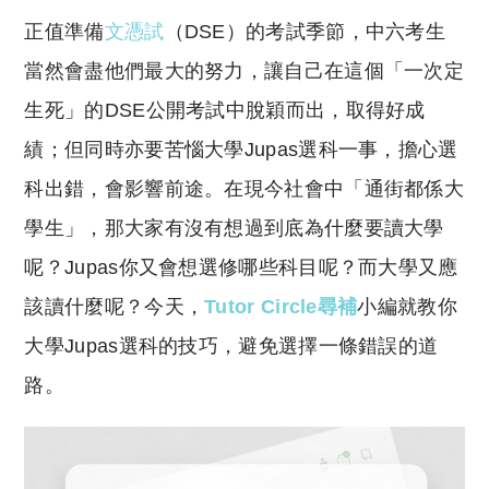
o
h
正值準備
文
憑試
（DSE）的考試季節，中六考生
p
at
y
s
當然會盡他們最大的努力，讓自己在這個「一次定
Li
A
生死」的DSE公開考試中脫穎而出，取得好成
n
p
績；但同時亦要苦惱大學Jupas選科一事，擔心選
k
p
科出錯，會影響前途。在現今社會中「通街都係大
學生」，那大家有沒有想過到底為什麼要讀大學
呢？Jupas你又會想選修哪些科目呢？而大學又應
該讀什麼呢？今天，
Tutor Circle尋補
小編就教你
大學Jupas選科的技巧，避免選擇一條錯誤的道
路。