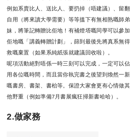
例如系賣比人、送比人、要扔掉（唔建議）、留翻
自用（將來讀大學需要）等等搵下有無相熟嘅師弟
妹，將筆記轉贈比佢地！有補燈塔嘅同學可以參加
佢地嘅「講義轉贈計劃」，篩到最後先將真系無得
救嘅棄置（如果系純紙張就建議回收啦）。
呢項活動絕對唔係一時三刻可以完成，一定可以佔
用各位嘅時間，而且當你執完書之後望到煥然一新
嘅書房、書架、書枱等。保證大家會更有心情做其
他野重（例如準備7月書展瘋狂掃新書哈哈）。
2.做家務