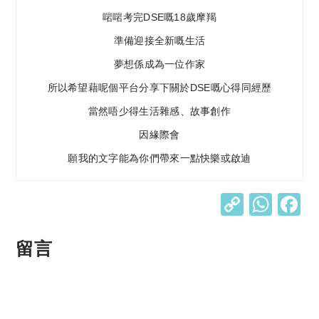
啱啱考完DSE嘅18歲摩羯
準備迎接全新嘅生活
夢想係成為一位作家
所以希望藉呢個平台分享下關於DSE嘅心得同經歷
當然唔少得生活雜感、故事創作
因緣際會
願我的文字能為你們帶來一點快樂或啟迪
C
W
o
h
p
at
留言
y
s
Li
A
n
p