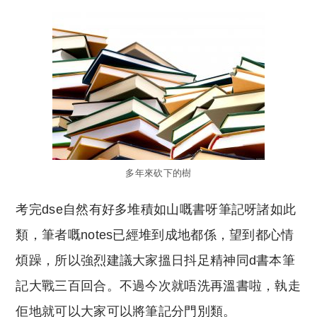
多年來砍下的樹
考完dse自然有好多堆積如山嘅書呀筆記呀諸如此
類，筆者嘅notes已經堆到成地都係，望到都心情
煩躁，所以強烈建議大家搵日抖足精神同d書本筆
記大戰三百回合。不過今次就唔洗再溫書啦，執走
佢地就可以大家可以將筆記分門別類。