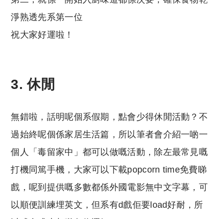
淨熟透先系第一位
祝大家好運啦！
3.
休閒
無錯啦，話明呢個系假期，點會少得休閒活動？不
過始終呢個係家居生活篇，所以筆者會介紹一啲一
個人「毒留家中」都可以做嘅活動，除左最常見嘅
打機同篤手機，大家可以下載popcorn time免費睇
戲，呢到提供嘅多數都係外國電影無中文字幕，可
以順便訓練埋英文，但系有d戲佢要load好耐，所