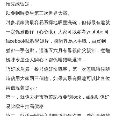
預先練習定，
以免到時發生第三次世界大戰。
咁多項家務最容易系掃地吸塵洗碗，但係最有趣就
一定係煮飯仔（心心眼）大家可以參考youtube同
facebook嘅教學短片，揀啲容易入手嘅，由買到
煮都一手包辦，適逢五六月有母親節父親節，煮翻
幾味令屋企人開心下都係唔錯嘅選擇。
唔好以為煮一餐只係好快嘅事，第一次煮嘅時候隨
時佔用大家兩三個鐘，如果真系有興趣可以比各位
兩個溫馨提示：
第一，就係去街市買菜記得要頹look，如果唔係好
易比檔主抬高價格
第二，就係一開始入廚味道都係次要，確保食物乾