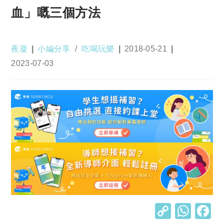
血」嘅三個方法
Post
Post
Post
夜凝
小編分享
/
吃喝玩樂
2018-05-21
author:
category:
published:
Post
2023-07-03
last
modified:
C
W