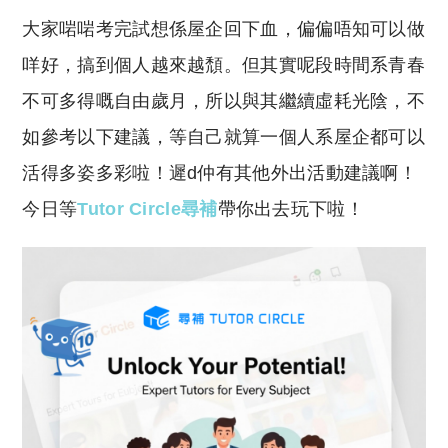
o
h
大家啱啱考完試想係屋企回下血，偏偏唔知可以做
p
at
y
s
咩好，搞到個人越來越頹。但其實呢段時間系青春
Li
A
不可多得嘅自由歲月，所以與其繼續虛耗光陰，不
n
p
如參考以下建議，等自己就算一個人系屋企都可以
k
p
活得多姿多彩啦！遲d仲有其他外出活動建議啊！
今日等
Tutor Circle尋補
帶你出去玩下啦！