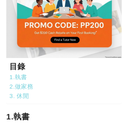
目錄
1.執書
2.做家務
3. 休閒
1.執書