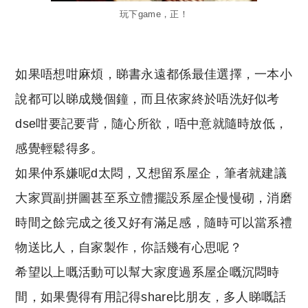
玩下game，正！
如果唔想咁麻煩，睇書永遠都係最佳選擇，一本小
說都可以睇成幾個鐘，而且依家終於唔洗好似考
dse咁要記要背，隨心所欲，唔中意就隨時放低，
感覺輕鬆得多。
如果仲系嫌呢d太悶，又想留系屋企，筆者就建議
大家買副拼圖甚至系立體擺設系屋企慢慢砌，消磨
時間之餘完成之後又好有滿足感，隨時可以當系禮
物送比人，自家製作，你話幾有心思呢？
希望以上嘅活動可以幫大家度過系屋企嘅沉悶時
間，如果覺得有用記得share比朋友，多人睇嘅話