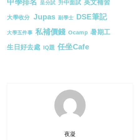
中學排名
英文補習
升中面試
呈分試
Jupas
DSE筆記
大學收分
副學士
私補價錢
暑期工
Ocamp
大學五件事
任坐Cafe
生日好去處
IQ題
夜凝