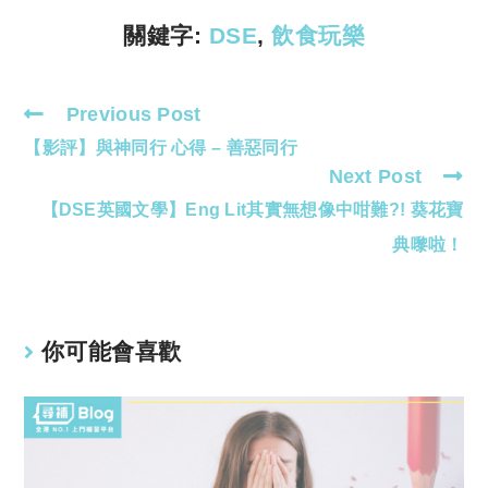
k
p
關鍵字:
DSE
,
飲食玩樂
Previous Post
Read
【影評】與神同行 心得 – 善惡同行
more
Next Post
articles
【DSE英國文學】Eng Lit其實無想像中咁難?! 葵花寶
典嚟啦！
你可能會喜歡