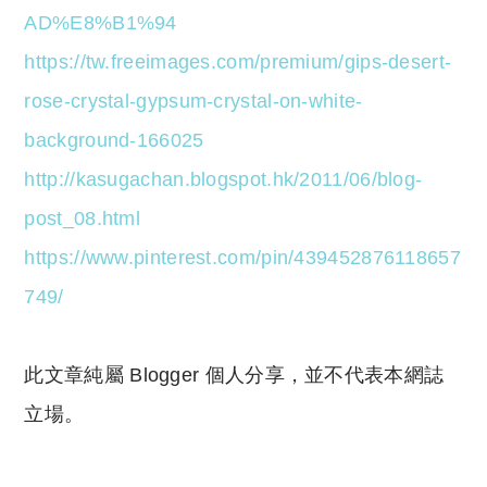
AD%E8%B1%94
https://tw.freeimages.com/premium/gips-desert-
rose-crystal-gypsum-crystal-on-white-
background-166025
http://kasugachan.blogspot.hk/2011/06/blog-
post_08.html
https://www.pinterest.com/pin/439452876118657
749/
此文章純屬 Blogger 個人分享，並不代表本網誌
立場。