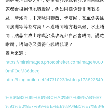
除咗突尼西亞之外，好多響沙漠或者沙漠周圍嘅國
家都會揾到佢地嘅蹤影，例如同樣係響非洲嘅埃
及、摩洛哥，中東嘅阿聯酋、卡塔爾，甚至係美國
同澳洲等等都有架！不過唔同地方嘅氣候、水土唔
同，結晶生成出嚟嘅沙漠玫瑰都自然會唔同。講咗
咁耐，唔知你又覺得佢靚唔靚呢？
圖片來源：
https://miraimages.photoshelter.com/image/I000
0mFOqM36deeg
http://blog.xuite.net/ct731023/twblog/173822549
-
%E6%B2%99%E6%BC%A0%E7%8E%AB%E7
%91%B0%E7%99%BE%E8%8A%B1%E7%88%