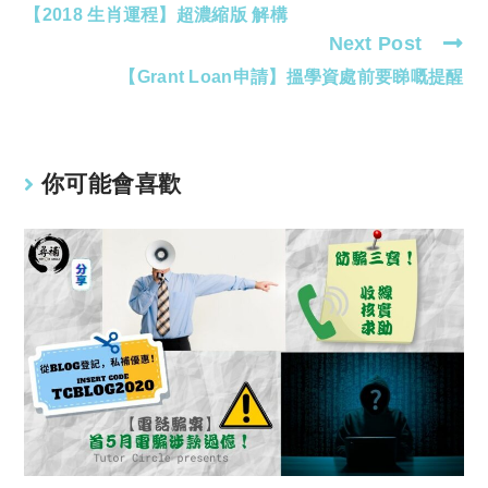
【2018 生肖運程】超濃縮版 解構
more
Next Post
articles
【Grant Loan申請】搵學資處前要睇嘅提醒
你可能會喜歡