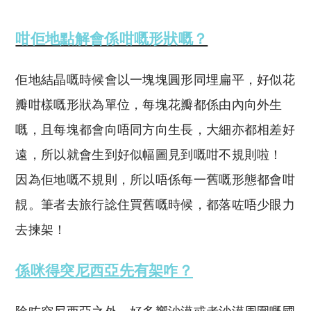
咁佢地點解會係咁嘅形狀嘅？
佢地結晶嘅時候會以一塊塊圓形同埋扁平，好似花
瓣咁樣嘅形狀為單位，每塊花瓣都係由內向外生
嘅，且每塊都會向唔同方向生長，大細亦都相差好
遠，所以就會生到好似幅圖見到嘅咁不規則啦！
因為佢地嘅不規則，所以唔係每一舊嘅形態都會咁
靚。筆者去旅行諗住買舊嘅時候，都落咗唔少眼力
去揀架！
係咪得突尼西亞先有架咋？