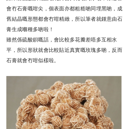
會冇石膏嘅咁尖，個表面亦都粗糙啲同埋黑啲，成
舊結晶嘅形態都會冇咁精緻，所以筆者就鍾意由石
膏生成嗰種多啲啦！
雖然係硫酸鋇嘅話，會比較多花瓣差唔多互相水
平，所以形狀就會比較貼近真實嘅玫瑰多啲，反而
石膏就會冇咁似樣啦。