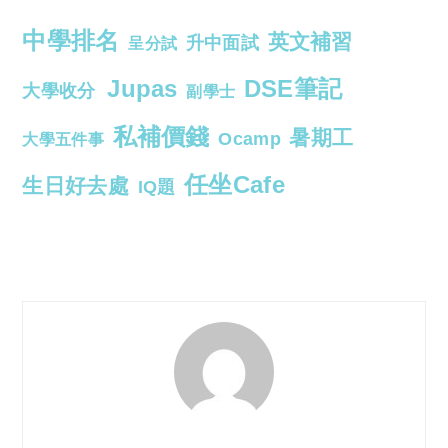
中學排名
英文補習
升中面試
呈分試
Jupas
DSE筆記
大學收分
副學士
私補價錢
暑期工
Ocamp
大學五件事
任坐Cafe
生日好去處
IQ題