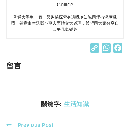
Collice
普通大學生一個，興趣係探索身邊嘅冷知識同埋有深度嘅
嘢，鍾意由生活嘅小事入面體會大道理，希望同大家分享自
己平凡嘅樂趣
C
W
o
h
p
at
留言
y
s
Li
A
n
p
k
p
關鍵字:
生活知識
Previous Post
Read