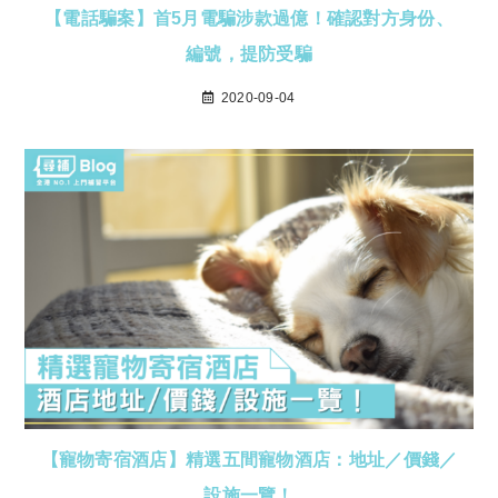
【電話騙案】首5月電騙涉款過億！確認對方身份、
編號，提防受騙
2020-09-04
【寵物寄宿酒店】精選五間寵物酒店：地址／價錢／
設施一覽！