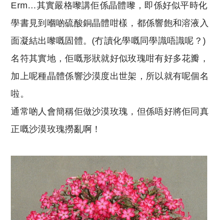
Erm…其實嚴格嚟講佢係晶體嚟，即係好似平時化
學書見到嗰啲硫酸銅晶體咁樣，都係響飽和溶液入
面凝結出嚟嘅固體。(冇讀化學嘅同學識唔識呢？)
名符其實地，佢嘅形狀就好似玫瑰咁有好多花瓣，
加上呢種晶體係響沙漠度出世架，所以就有呢個名
啦。
通常啲人會簡稱佢做沙漠玫瑰，但係唔好將佢同真
正嘅沙漠玫瑰撈亂啊！