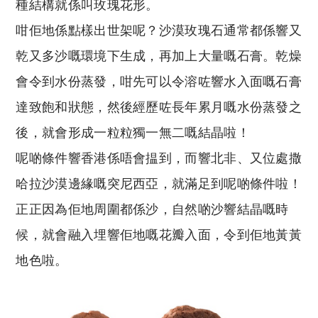
種結構就係叫玫瑰花形。
咁佢地係點樣出世架呢？沙漠玫瑰石通常都係響又
乾又多沙嘅環境下生成，再加上大量嘅石膏。乾燥
會令到水份蒸發，咁先可以令溶咗響水入面嘅石膏
達致飽和狀態，然後經歷咗長年累月嘅水份蒸發之
後，就會形成一粒粒獨一無二嘅結晶啦！
呢啲條件響香港係唔會揾到，而響北非、又位處撒
哈拉沙漠邊緣嘅突尼西亞，就滿足到呢啲條件啦！
正正因為佢地周圍都係沙，自然啲沙響結晶嘅時
候，就會融入埋響佢地嘅花瓣入面，令到佢地黃黃
地色啦。