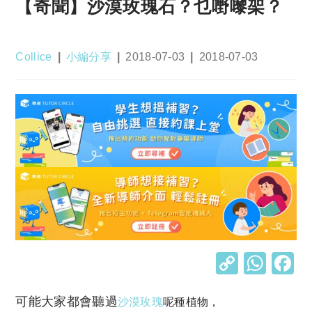
【奇聞】沙漠玫瑰石？乜嘢嚟架？
Post
Post
Post
Post
Collice
小編分享
2018-07-03
2018-07-03
author:
category:
published:
last
modified:
C
W
o
h
可能大家都會聽過
p
at
沙漠玫瑰
呢種植物，
沙漠風情