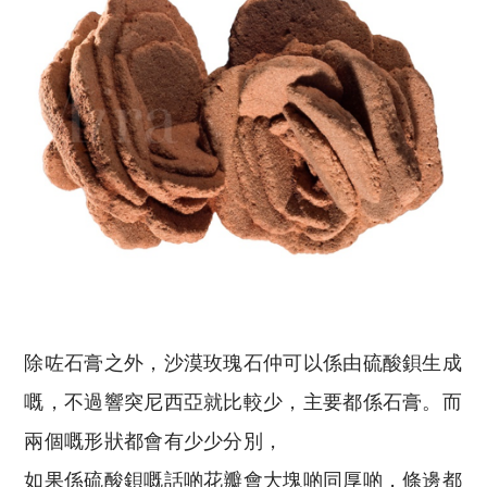
除咗石膏之外，沙漠玫瑰石仲可以係由硫酸鋇生成
嘅，不過響突尼西亞就比較少，主要都係石膏。而
兩個嘅形狀都會有少少分別，
如果係硫酸鋇嘅話啲花瓣會大塊啲同厚啲，條邊都