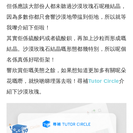
y
s
但係應該大部份人都未聽過沙漠玫瑰石呢種結晶，
Li
A
因為多數你都只會響沙漠地帶揾到佢地，所以就等
n
p
我嚟介紹下佢啦！
k
p
其實佢係硫酸鈣或者硫酸鋇，再加上沙粒而形成嘅
結晶。沙漠玫瑰石結晶嘅形態都幾特別，所以呢個
名係真係好啱佢架！
響欣賞佢嘅美態之餘，如果想知道更加多有關呢朵
花嘅嘢，就快啲睇埋落去啦！
尋補
Tutor Circle
介
紹下沙漠玫瑰。