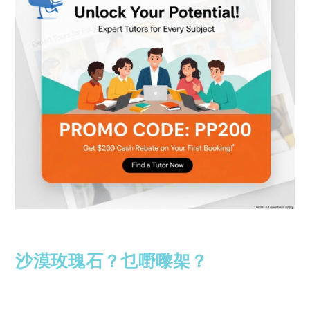
沙漠玫瑰石？乜嘢嚟架？