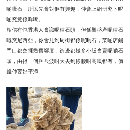
啲嘅石，所以先會對佢有興趣，仲會上網研究下呢
啲究竟係咩嚟。
相信冇乜香港人會識呢種石頭，但係響盛產呢種石
嘅突尼西亞，你會見到周街都係呢啲石，某啲店鋪
門口都會擺幾舊響度，街邊都幾多小販會賣呢啲石
頭，由得一個乒乓波咁大去到條腰咁高嘅都有，價
錢仲要好平添。