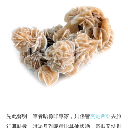
先此聲明：筆者唔係咩專家，只係響
突尼西亞
去旅
行嘅時候，咁啱見到呢種比其他靚啲，形狀又特別