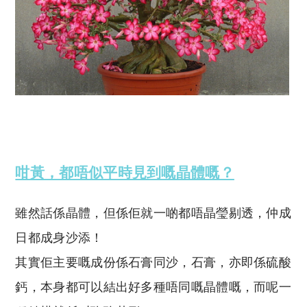
咁黃，都唔似平時見到嘅晶體嘅？
雖然話係晶體，但係佢就一啲都唔晶瑩剔透，仲成
日都成身沙添！
其實佢主要嘅成份係石膏同沙，石膏，亦即係硫酸
鈣，本身都可以結出好多種唔同嘅晶體嘅，而呢一