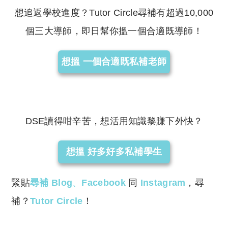
想追返學校進度？Tutor Circle尋補有超過10,000
個三大導師，即日幫你搵一個合適既導師！
想搵 一個合適既私補老師
DSE讀得咁辛苦，想活用知識黎賺下外快？
想搵 好多好多私補學生
緊貼
尋補 Blog
、
Facebook
同
Instagram
，尋
補？
Tutor Circle
！