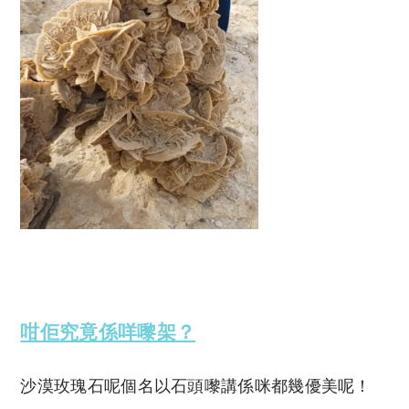
咁佢究竟係咩嚟架？
沙漠玫瑰石呢個名以石頭嚟講係咪都幾優美呢！