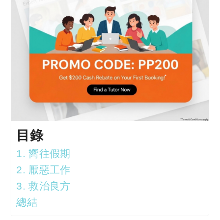
目錄
1. 嚮往假期
2. 厭惡工作
3. 救治良方
總結