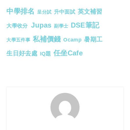
中學排名
英文補習
升中面試
呈分試
Jupas
DSE筆記
大學收分
副學士
私補價錢
暑期工
Ocamp
大學五件事
任坐Cafe
生日好去處
IQ題