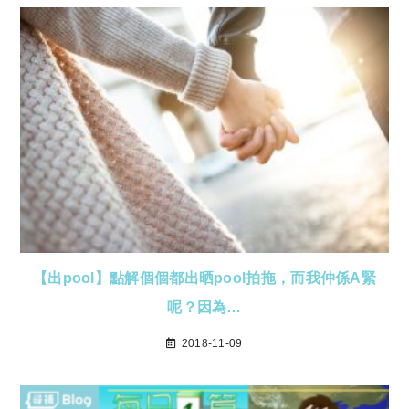
【出pool】點解個個都出晒pool拍拖，而我仲係A緊
呢？因為…
2018-11-09