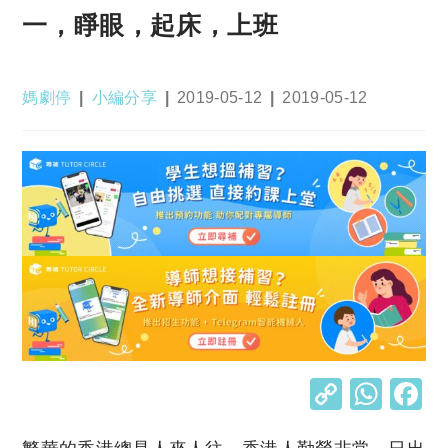
一，睜眼，起床，上班
Post
Post
Post
Post
媽劇停
小編分享
2019-05-12
2019-05-12
author:
category:
published:
last
modified:
C
W
o
h