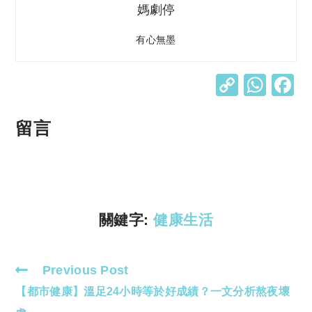
媽劇停
有心無墨
C
W
o
h
p
at
留言
y
s
Li
A
n
p
k
p
關鍵字:
健康生活
Previous Post
Read
【都市健康】溫足24小時等於好成績？一文分析熬夜壞
more
articles