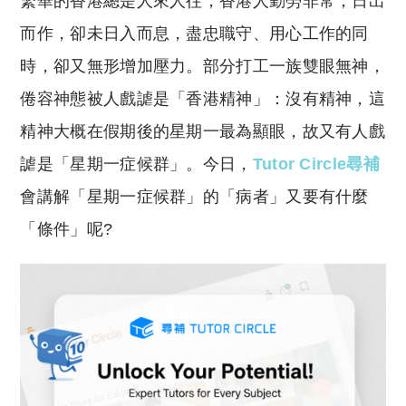
繁華的香港總是人來人往，香港人勤勞非常，日出
p
at
y
s
而作，卻未日入而息，盡忠職守、用心工作的同
Li
A
時，卻又無形增加壓力。部分打工一族雙眼無神，
n
p
倦容神態被人戲謔是「香港精神」：沒有精神，這
k
p
精神大概在假期後的星期一最為顯眼，故又有人戲
謔是「星期一症候群」。今日，
Tutor Circle尋補
會講解「星期一症候群」的「病者」又要有什麼
「條件」呢?