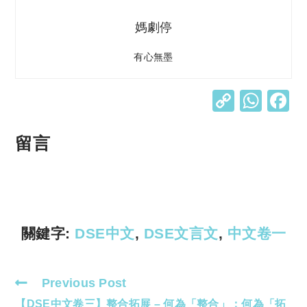
媽劇停
有心無墨
C
W
o
h
p
at
留言
y
s
Li
A
n
p
k
p
關鍵字:
DSE中文
,
DSE文言文
,
中文卷一
Previous Post
Read
【DSE中文卷三】整合拓展 – 何為「整合」；何為「拓
more