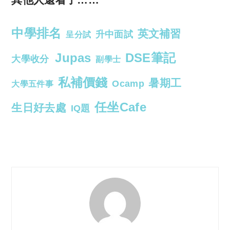
中學排名
英文補習
升中面試
呈分試
Jupas
DSE筆記
大學收分
副學士
私補價錢
暑期工
Ocamp
大學五件事
任坐Cafe
生日好去處
IQ題