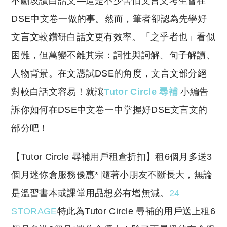
不斷攻讀白話文—這是不少害怕文言文考生會在
p
at
y
s
DSE中文卷一做的事。然而，筆者卻認為先學好
Li
A
文言文較鑽研白話文更有效率。「之乎者也」看似
n
p
困難，但萬變不離其宗：詞性與詞解、句子解讀、
k
p
人物背景。在文憑試DSE的角度，文言文部分絕
對較白話文容易！就讓
Tutor Circle 尋補
小編告
訴你如何在DSE中文卷一中掌握好DSE文言文的
部分吧！
​【Tutor Circle 尋補用戶租倉折扣】租6個月多送3
個月迷你倉服務優惠* 隨著小朋友不斷長大，無論
是溫習書本或課堂用品想必有增無減。
24
STORAGE
特此為Tutor Circle 尋補的用戶送上租6