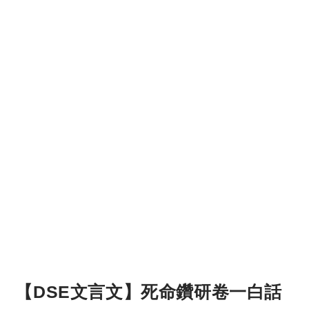
【DSE文言文】死命鑽研卷一白話