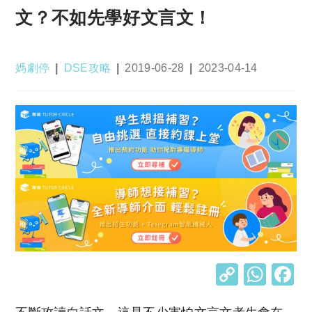
文？不如先學好文言文！
Post
Post
Post
Post
媽劇停
DSE攻略
2019-06-28
2023-04-14
author:
category:
published:
last
modified:
C
W
o
h