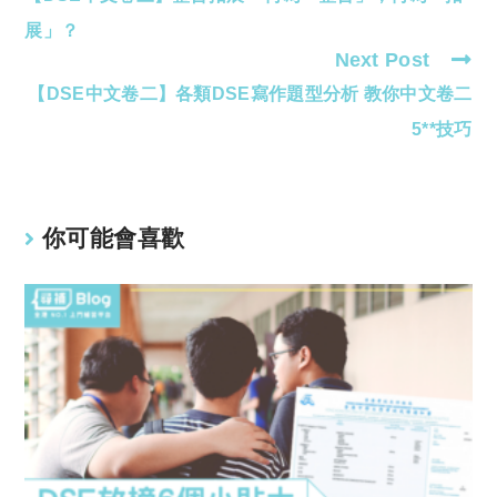
articles
展」？
Next Post
【DSE中文卷二】各類DSE寫作題型分析 教你中文卷二
5**技巧
你可能會喜歡