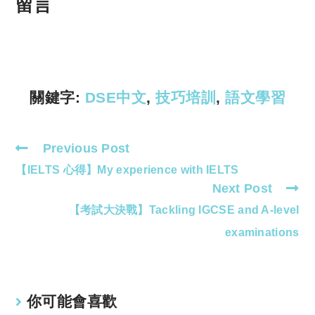
p
at
留言
y
s
Li
A
n
p
k
p
關鍵字:
DSE中文
,
技巧培訓
,
語文學習
Previous Post
Read
【IELTS 心得】My experience with IELTS
more
Next Post
articles
【考試大決戰】Tackling IGCSE and A-level
examinations
你可能會喜歡