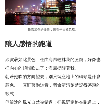
維港景色的優美，總在平日被忽略。
讓人感悟的跑道
欣賞著如此景色，任由海風輕拂我的臉龐，好像也
把內心的煩惱吹走了；海風提醒著我,
朝著她吹的方向望去，別只留意地上的磚頭是什麼
顏色。一直盯著跑道看，我會清清楚楚記得磚頭的
款式，
但沿途的風光自然被錯過；把視野定格在跑道上，