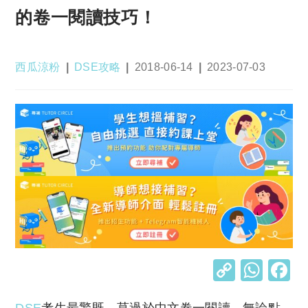
的卷一閱讀技巧！
Post
Post
Post
Post
西瓜涼粉
DSE攻略
2018-06-14
2023-07-03
author:
category:
published:
last
modified:
C
W
o
h