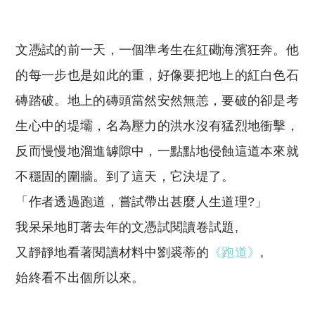
文憑試的前一天，一個準考生在紅磡海濱狂奔。他
的每一步也是如此的重，好像要把地上的紅白色石
磚踏破。地上的磚頭當然安然無恙，要破的卻是考
生心中的堤壩，名為壓力的洪水沒有猛烈地衝擊，
反而慢慢地溜進罅隙中，一點點地侵蝕這道本來就
不穩固的圍牆。到了這天，它決堤了。
「作者透過跑道，嘗試帶出甚麼人生道理?」
我呆呆地盯著去年的文憑試閱讀卷試題,
又靜靜地看著閱讀材料中劉裘蒂的
《跑道》
,
始終看不出個所以來。