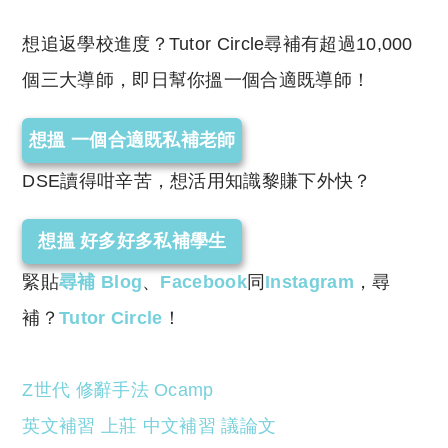
想追返學校進度？Tutor Circle尋補有超過10,000
個三大導師，即日幫你搵一個合適既導師！
想搵 一個合適既私補老師
DSE讀得咁辛苦，想活用知識黎賺下外快？
想搵 好多好多私補學生
緊貼
尋補 Blog
、
Facebook
同
Instagram
，尋
補？
Tutor Circle
！
Z世代
修辭手法
Ocamp
英文補習
上莊
中文補習
議論文