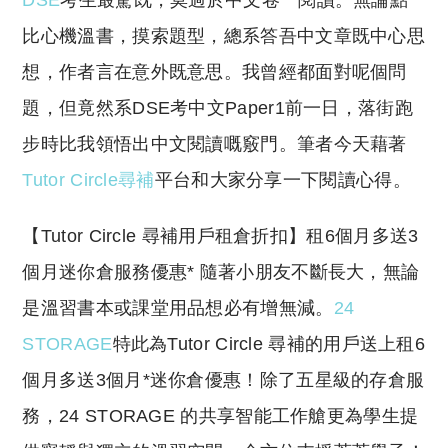
DSE
考生最驚既，莫過於中文卷一閱讀。無論點
p
at
y
s
比心機溫書，摸索題型，總系答吾中文章既中心思
Li
A
想，作者言在意外既意思。我曾經都面對呢個問
n
p
題，但竟然系DSE考中文Paper1前一日，落街跑
k
p
步時比我領悟出中文閱讀嘅竅門。筆者今天藉著
Tutor Circle尋補
平台和大家分享一下閱讀心得。
​【Tutor Circle 尋補用戶租倉折扣】租6個月多送3
個月迷你倉服務優惠* 隨著小朋友不斷長大，無論
是溫習書本或課堂用品想必有增無減。
24
STORAGE
特此為Tutor Circle 尋補的用戶送上租6
個月多送3個月*迷你倉優惠！除了五星級的存倉服
務，24 STORAGE 的共享智能工作艙更為學生提