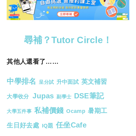
尋補？Tutor Circle！
其他人還看了……
中學排名
英文補習
升中面試
呈分試
Jupas
DSE筆記
大學收分
副學士
私補價錢
暑期工
Ocamp
大學五件事
任坐Cafe
生日好去處
IQ題