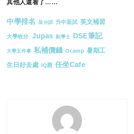
其他人還看了……
中學排名
英文補習
升中面試
呈分試
Jupas
DSE筆記
大學收分
副學士
私補價錢
暑期工
Ocamp
大學五件事
任坐Cafe
生日好去處
IQ題