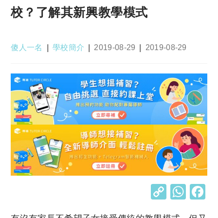
校？了解其新興教學模式
Post
Post
Post
Post
傻人一名
學校簡介
2019-08-29
2019-08-29
author:
category:
published:
last
modified:
C
W
o
h