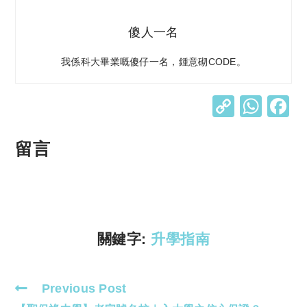
傻人一名
我係科大畢業嘅傻仔一名，鍾意砌CODE。
C
W
o
h
p
at
留言
y
s
Li
A
n
p
k
p
關鍵字:
升學指南
Previous Post
Read