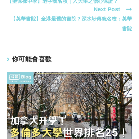
【聖保祿中學】老字號名校｜入大學之信心保證？
more
Next Post
articles
【英華書院】全港最舊的書院？深水埗傳統名校：英華
書院
你可能會喜歡