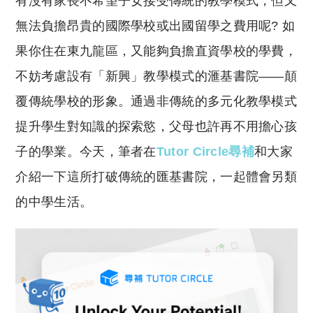
有沒有家長不希望子女接受傳統的教學模式，但又
p
at
y
s
無法負擔昂貴的國際學校或出國留學之費用呢? 如
Li
A
果你住在東九龍區，又能夠負擔直資學校的學費，
n
p
不妨考慮設有「新興」教學模式的滙基書院——顛
k
p
覆傳統學校的形象。通過非傳統的多元化教學模式
提升學生對知識的探索慾，父母也許再不用擔心孩
子的學業。今天，筆者在
Tutor Circle尋補
和大家
介紹一下這所打破傳統的匯基書院，一起體會另類
的中學生活。