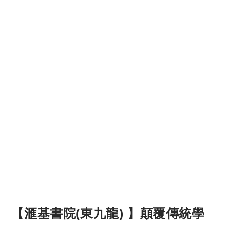
【滙基書院(東九龍) 】顛覆傳統學