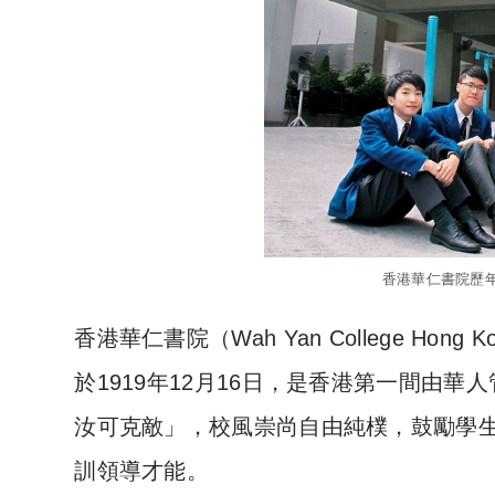
香港華仁書院歷
香港華仁書院（Wah Yan College 
於1919年12月16日，是香港第一間由
汝可克敵」，校風崇尚自由純樸，鼓勵學
訓領導才能。