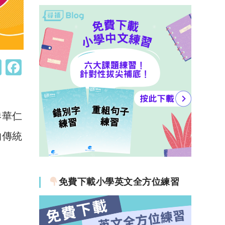
W
F
h
a
at
c
s
e
港華仁
A
b
的傳統
p
o
p
o
k
免費下載小學英文全方位練習