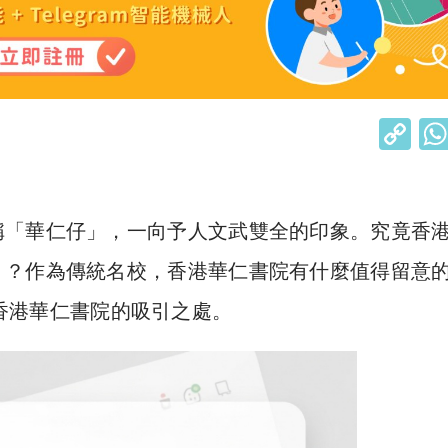
C
o
p
y
稱「華仁仔」，一向予人文武雙全的印象。究竟香
Li
」？作為傳統名校，香港華仁書院有什麼值得留意
n
香港華仁書院的吸引之處。
k