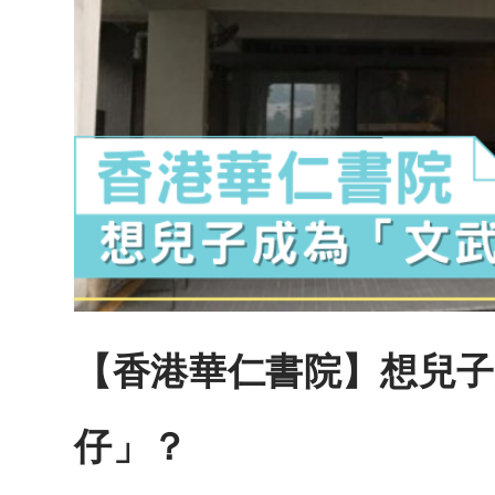
【香港華仁書院】想兒子
仔」？