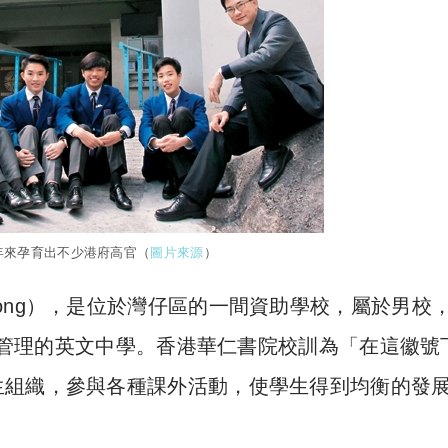
年來孕育出不少港府高官（
圖片來源
）
Hong Kong），是位於灣仔區的一間資助學校，屬於男校
華人管理的英文中學。香港華仁書院校訓為「在這徽號
生組織，參與各種課外活動，使學生得到均衡的發