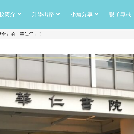
校簡介
升學出路
小編分享
親子專欄
雙全」的「華仁仔」？