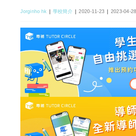
Post
Post
Post
Post
Jorginho hk
學校簡介
2020-11-23
2023-04-2
author:
category:
published:
last
modified: