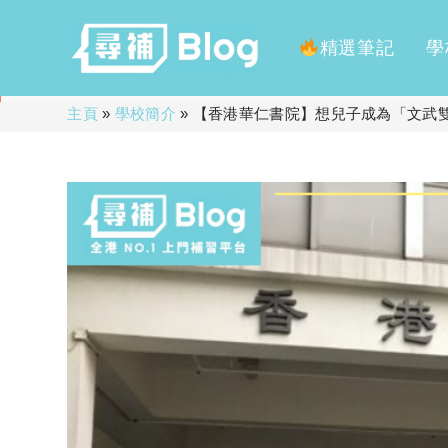
精選筆記
學
Skip
主頁
»
學校簡介
»
【香港華仁書院】想兒子成為「文武
to
content