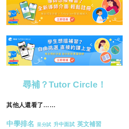
尋補？Tutor Circle！
其他人還看了……
中學排名
英文補習
升中面試
呈分試