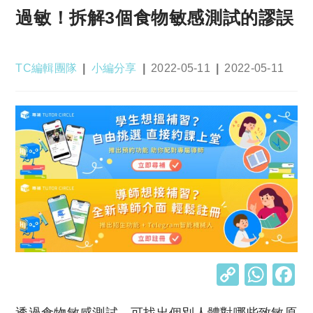
過敏！拆解3個食物敏感測試的謬誤
Post
Post
Post
Post
TC編輯團隊
小編分享
2022-05-11
2022-05-11
author:
category:
published:
last
modified:
C
W
o
h