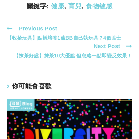
k
p
關鍵字:
健康
,
育兒
,
食物敏感
Previous Post
Read
【收拾玩具】點樣培養1歲BB自己執玩具？4個貼士
more
Next Post
articles
【抹茶好處】抹茶10大優點 但忽略一點即變反效果！
你可能會喜歡