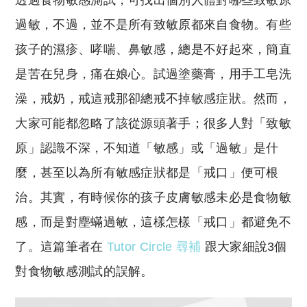
透過食物敏感測試，可找出個別人體對哪些致敏原
p
at
y
s
過敏，不過，並不是所有致敏原都來自食物。有些
Li
A
孩子的濕疹、哮喘、鼻敏感，總是不好起來，簡直
n
p
是苦在兒身，痛在娘心。試過塗藥膏，用手工皂洗
k
p
澡，戒奶，戒這戒那卻總戒不掉敏感症狀。然而，
大家可能都忽略了該從源頭著手；很多人對「致敏
原」認識不深，不知道「敏感」或「過敏」是什
麼，甚至以為所有敏感症狀都是「戒口」便可根
治。其實，有時候你的孩子皮膚敏感未必是食物敏
感，而是對塵蟎過敏，這樣怎樣「戒口」都避免不
了。這篇筆者在
Tutor Circle 尋補
跟大家細說3個
對食物敏感測試的誤解。