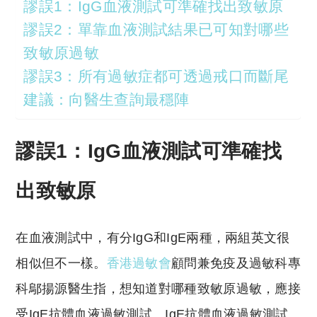
謬誤1：IgG血液測試可準確找出致敏原
謬誤2：單靠血液測試結果已可知對哪些
致敏原過敏
謬誤3：所有過敏症都可透過戒口而斷尾
建議：向醫生查詢最穩陣
謬誤1：IgG血液測試可準確找
出致敏原
在血液測試中，有分IgG和IgE兩種，兩組英文很
相似但不一樣。
香港過敏會
顧問兼免疫及過敏科專
科鄔揚源醫生指，想知道對哪種致敏原過敏，應接
受IgE抗體血液過敏測試。IgE抗體血液過敏測試