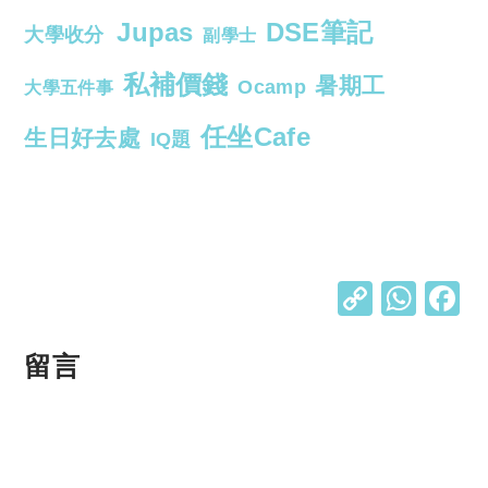
Jupas
DSE筆記
大學收分
副學士
私補價錢
暑期工
Ocamp
大學五件事
任坐Cafe
生日好去處
IQ題
C
W
o
h
p
at
留言
y
s
Li
A
n
p