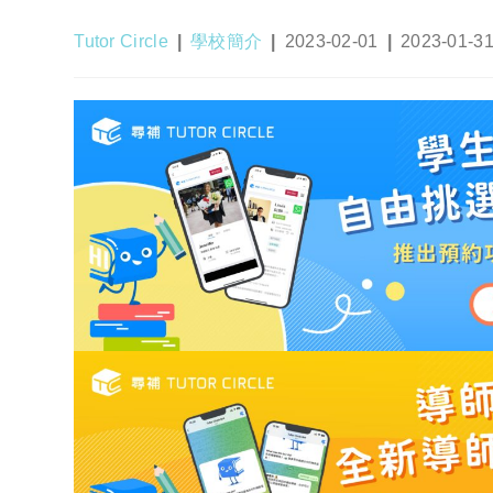
Post
Post
Post
Post
Tutor Circle
學校簡介
2023-02-01
2023-01-3
author:
category:
published:
last
modified: