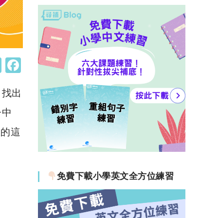
W
F
h
a
，找出
at
c
s
e
子中
A
b
區的這
p
o
p
o
k
免費下載小學英文全方位練習