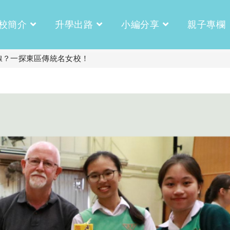
校簡介
升學出路
小編分享
親子專欄
線？一探東區傳統名女校！