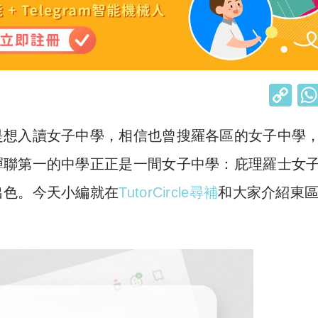
C
o
是想入讀女子中學，相信也曾搜羅各區的女子中學
p
y
蟬聯第一的中學正正是一間女子中學：庇理羅士女
Li
出色。今天小編就在
TutorCircle尋補
和大家介紹東
n
k