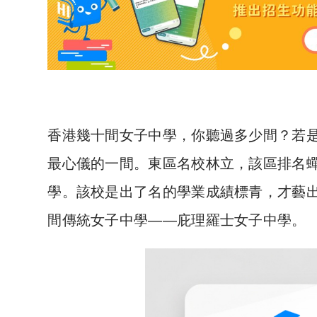
香港幾十間女子中學，你聽過多少間？若
最心儀的一間。東區名校林立，該區排名
學。該校是出了名的學業成績標青，才藝
間傳統女子中學——庇理羅士女子中學。