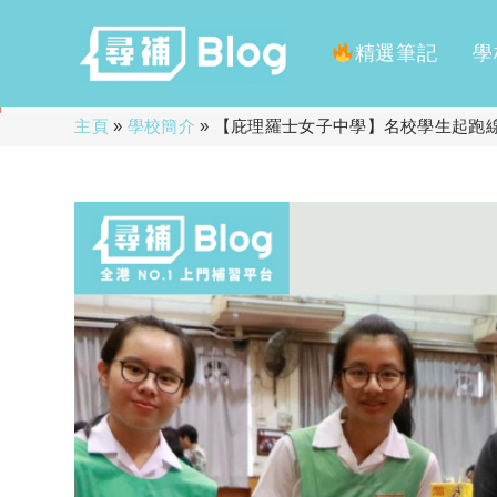
精選筆記
學
Skip
主頁
»
學校簡介
»
【庇理羅士女子中學】名校學生起跑
to
content