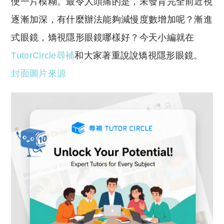
y
s
便一片模糊。最令人頭痛的是，未發育完全前近視
Li
A
逐漸加深，有什麼辦法能夠減慢度數增加呢？漸進
n
p
式眼鏡，矯視隱形眼鏡哪樣好？今天小編就在
k
p
TutorCircle尋補
和大家著重說說矯視隱形眼鏡。
封面圖片來源