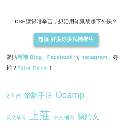
DSE讀得咁辛苦，想活用知識黎賺下外快？
想搵 好多好多私補學生
緊貼
尋補 Blog
、
Facebook
同
Instagram
，尋
補？
Tutor Circle
！
Ocamp
修辭手法
Z世代
上莊
議論文
中文補習
英文補習