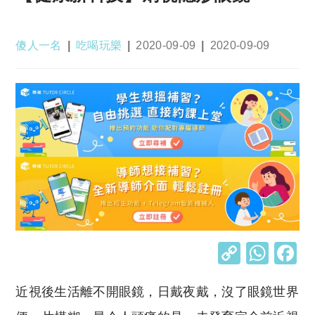
Post
Post
Post
Post
傻人一名
吃喝玩樂
2020-09-09
2020-09-09
author:
category:
published:
last
modified:
C
W
o
h
近視後生活離不開眼鏡，日戴夜戴，沒了眼鏡世界
p
at