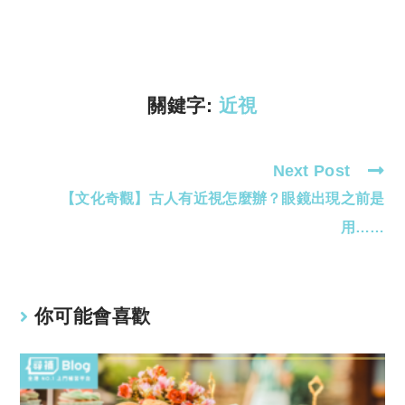
y
s
Li
A
n
p
k
p
關鍵字:
近視
Next Post
Read
【文化奇觀】古人有近視怎麼辦？眼鏡出現之前是
more
articles
用……
你可能會喜歡