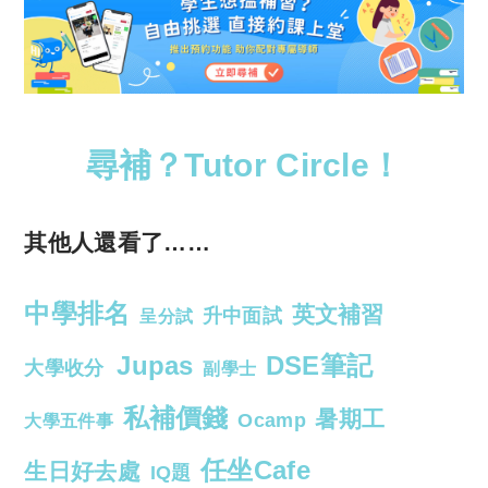
尋補？Tutor Circle！
其他人還看了……
中學排名
英文補習
升中面試
呈分試
Jupas
DSE筆記
大學收分
副學士
私補價錢
暑期工
Ocamp
大學五件事
任坐Cafe
生日好去處
IQ題