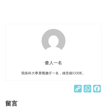
傻人一名
我係科大畢業嘅傻仔一名，鍾意砌CODE。
C
W
o
h
p
at
留言