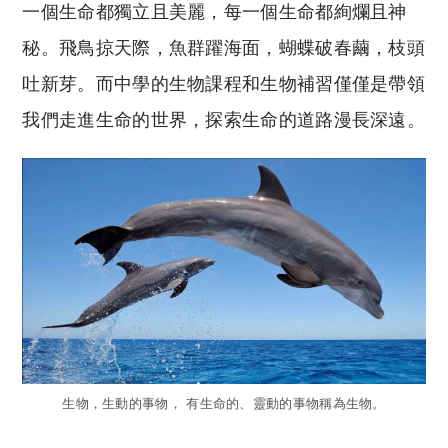
一個生命都獨立且美麗，每一個生命都絢爛且神
秘。飛鳥掠天際，魚群躍海面，蝴蝶破春繭，枝頭
吐新芽。而中學的生物課程和生物補習僅僅是帶領
我們走進生命的世界，探索生命的道路漫長深遠。
生物，生動的事物， 有生命的、靈動的事物稱為生物。