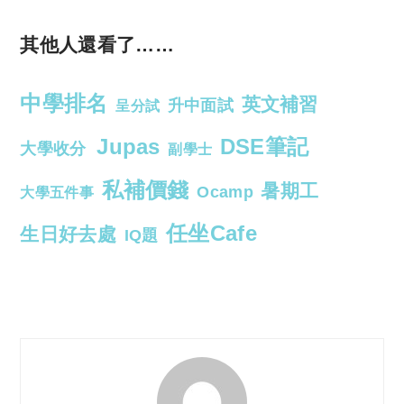
其他人還看了……
中學排名
英文補習
升中面試
呈分試
Jupas
DSE筆記
大學收分
副學士
私補價錢
暑期工
Ocamp
大學五件事
任坐Cafe
生日好去處
IQ題