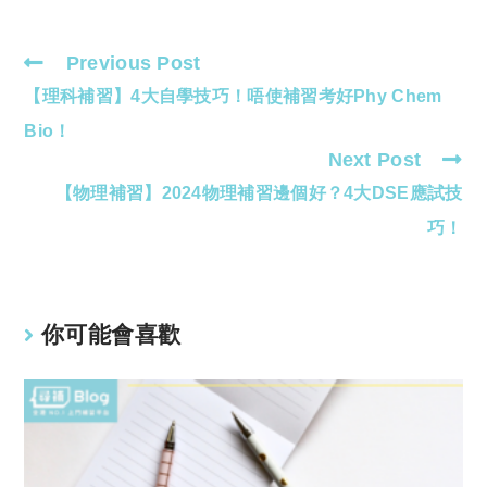
Previous Post
Read
【理科補習】4大自學技巧！唔使補習考好Phy Chem
more
articles
Bio！
Next Post
【物理補習】2024物理補習邊個好？4大DSE應試技
巧！
你可能會喜歡