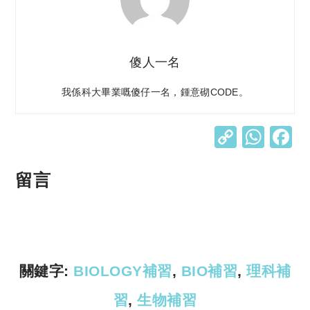
傻人一名
我係科大畢業嘅傻仔一名，鍾意砌CODE。
C
W
o
h
p
at
留言
y
s
Li
A
n
p
k
p
關鍵字:
BIOLOGY補習
,
BIO補習
,
理科補
習
,
生物補習