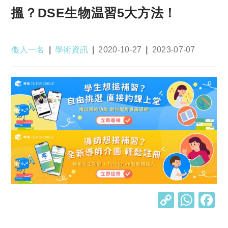
搵？DSE生物温習5大方法！
Post
Post
Post
Post
傻人一名
學術資訊
2020-10-27
2023-07-07
author:
category:
published:
last
modified:
C
W
o
h