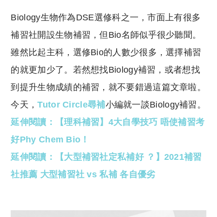
p
at
y
s
Biology生物作為DSE選修科之一，市面上有很多
Li
A
補習社開設生物補習，但Bio名師似乎很少聽聞。
n
p
雖然比起主科，選修Bio的人數少很多，選擇補習
k
p
的就更加少了。若然想找Biology補習，或者想找
到提升生物成績的補習，就不要錯過這篇文章啦。
今天，
Tutor Circle尋補
小編就一談Biology補習。
延伸閱讀：【理科補習】4大自學技巧 唔使補習考
好Phy Chem Bio！
延伸閱讀：【大型補習社定私補好 ？】2021補習
社推薦 大型補習社 vs 私補 各自優劣