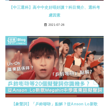
【中三選科】高中中史好唔好讀？科目簡介、選科考
慮因素
2021-07-26
【象聲詞】「乒鈴嘭唥」點解？從Anson Lo新歌