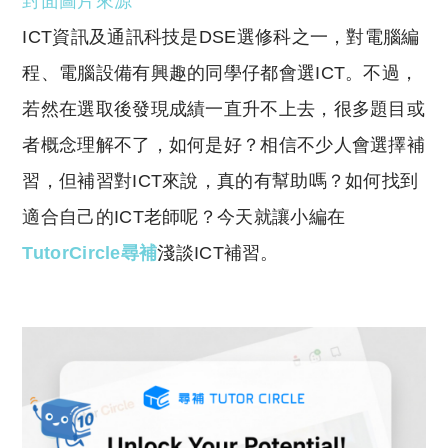
封面圖片來源
p
at
y
s
ICT資訊及通訊科技是DSE選修科之一，對電腦編
Li
A
程、電腦設備有興趣的同學仔都會選ICT。不過，
n
p
若然在選取後發現成績一直升不上去，很多題目或
k
p
者概念理解不了，如何是好？相信不少人會選擇補
習，但補習對ICT來說，真的有幫助嗎？如何找到
適合自己的ICT老師呢？今天就讓小編在
TutorCircle尋補
淺談ICT補習。