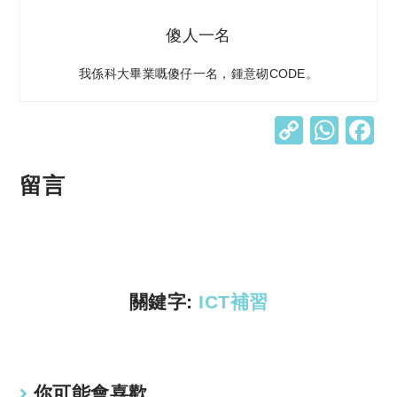
傻人一名
我係科大畢業嘅傻仔一名，鍾意砌CODE。
C
W
o
h
p
at
留言
y
s
Li
A
n
p
k
p
關鍵字:
ICT補習
你可能會喜歡