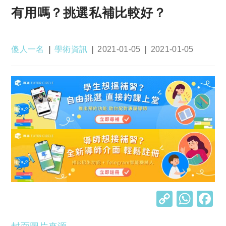
有用嗎？挑選私補比較好？
Post
Post
Post
Post
傻人一名
學術資訊
2021-01-05
2021-01-05
author:
category:
published:
last
modified:
C
W
o
h