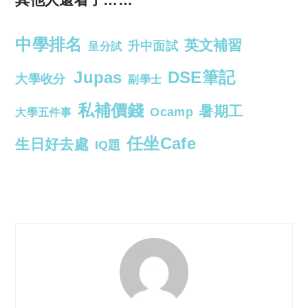
中學排名
英文補習
升中面試
呈分試
Jupas
DSE筆記
大學收分
副學士
私補價錢
暑期工
Ocamp
大學五件事
任坐Cafe
生日好去處
IQ題