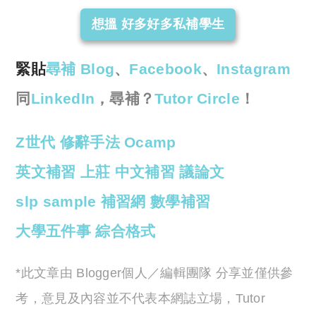
想搵 好多好多私補學生
緊貼
尋補 Blog
、
Facebook
、
Instagram
同
LinkedIn
，尋補？
Tutor Circle
！
Z世代
修辭手法
Ocamp
英文補習
上莊
中文補習
議論文
slp sample
補習網
數學補習
大學五件事
綜合格式
*此文章由 Blogger個人／編輯團隊 分享並僅供參
考，意見及內容並不代表本網誌立場，Tutor