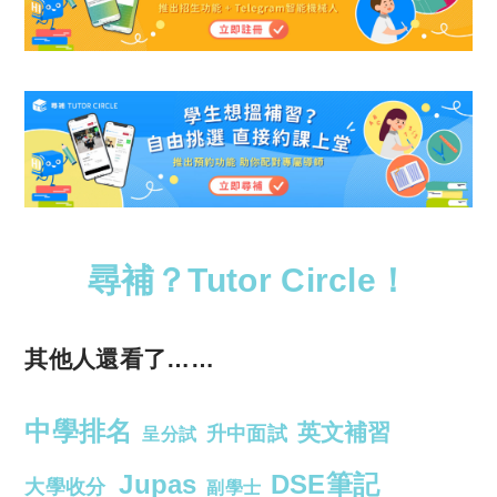
尋補？Tutor Circle！
其他人還看了……
中學排名
英文補習
升中面試
呈分試
Jupas
DSE筆記
大學收分
副學士