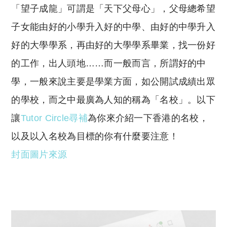
「望子成龍」可謂是「天下父母心」，父母總希望
p
at
y
s
子女能由好的小學升入好的中學、由好的中學升入
Li
A
好的大學學系，再由好的大學學系畢業，找一份好
n
p
的工作，出人頭地……而一般而言，所謂好的中
k
p
學，一般來說主要是學業方面，如公開試成績出眾
的學校，而之中最廣為人知的稱為「名校」。以下
讓
Tutor Circle
尋補
為你來介紹一下香港的名校，
以及以入名校為目標的你有什麼要注意！
封面圖片來源