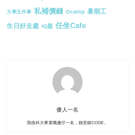
私補價錢
暑期工
Ocamp
大學五件事
任坐Cafe
生日好去處
IQ題
傻人一名
我係科大畢業嘅傻仔一名，鍾意砌CODE。