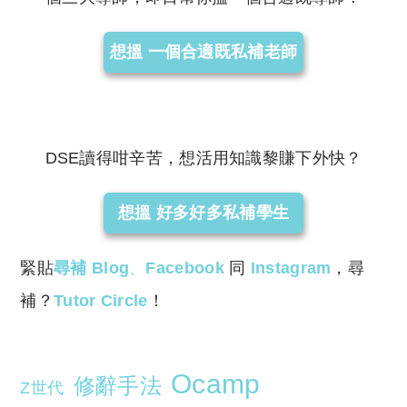
想搵 一個合適既私補老師
DSE讀得咁辛苦，想活用知識黎賺下外快？
想搵 好多好多私補學生
緊貼
尋補 Blog
、
Facebook
同
Instagram
，尋
補？
Tutor Circle
！
Ocamp
修辭手法
Z世代