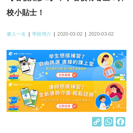
校小貼士！
Post
Post
Post
Post
傻人一名
學校簡介
2020-03-02
2020-03-02
author:
category:
published:
last
modified:
C
W
o
h