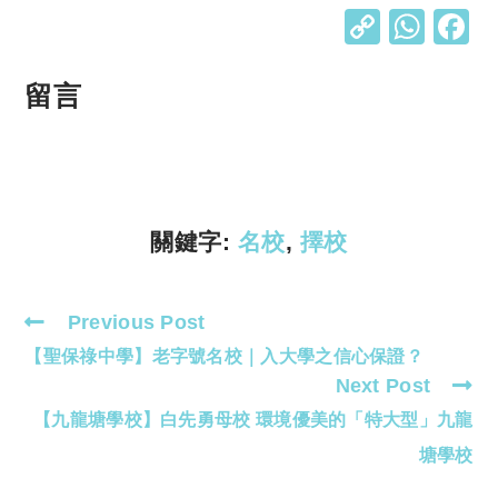
C
W
o
h
p
at
留言
y
s
Li
A
n
p
k
p
關鍵字:
名校
,
擇校
Previous Post
Read
【聖保祿中學】老字號名校｜入大學之信心保證？
more
Next Post
articles
【九龍塘學校】白先勇母校 環境優美的「特大型」九龍
塘學校