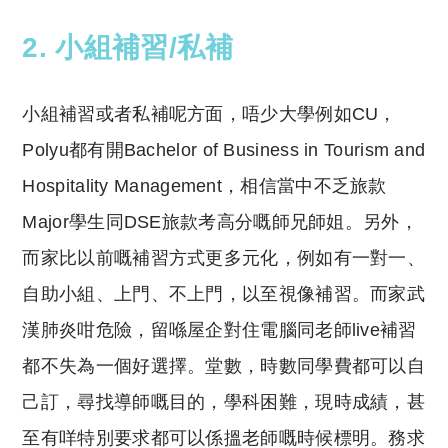
2. 小組補習/私補
小組補習或者私補呢方面，唔少大學例如CU，
Polyu都有開Bachelor of Business in Tourism and
Hospitality Management，相信當中不乏旅款
Major學生同DSE旅款考高分嘅師兄師姐。另外，
而家比以前嘅補習方式更多元化，例如有一對一、
自助小組、上門、不上門，以至視像補習。而家武
漢肺炎咁危險，留喺屋企對住電腦同老師live補習
都不失為一個好選擇。堂數，時數同學費都可以自
己訂，尋找導師嘅目的，學科困難，現時成績，甚
至有咩特別要求都可以係搵老師嘅時候標明。務求