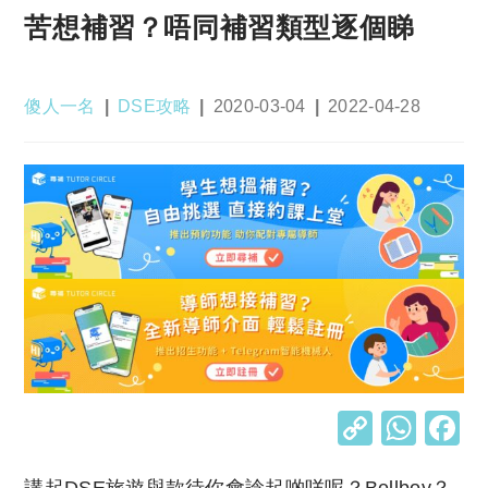
苦想補習？唔同補習類型逐個睇
Post
Post
Post
Post
傻人一名
DSE攻略
2020-03-04
2022-04-28
author:
category:
published:
last
modified:
C
W
o
h