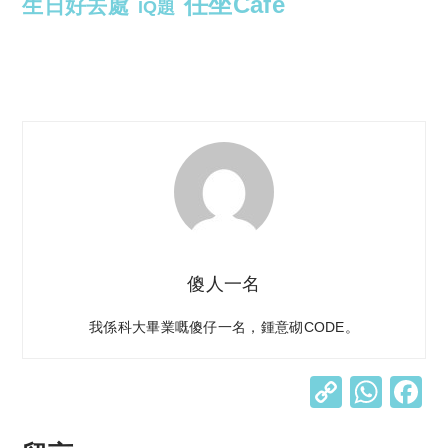
任坐Cafe
生日好去處
IQ題
傻人一名
我係科大畢業嘅傻仔一名，鍾意砌CODE。
C
W
o
h