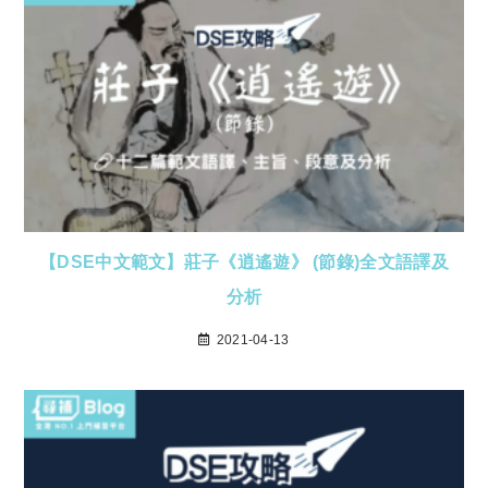
【DSE中文範文】莊子《逍遙遊》 (節錄)全文語譯及
分析
2021-04-13