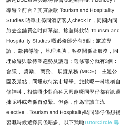
講起DSE旅遊與款待你會諗起啲咩呢？Bellboy？
p
at
y
s
導遊？前台？其實旅款 Tourism and Hospitality
Li
A
Studies 唔單止係同酒店客人check in，同國內同
n
p
胞去金舖買金咁簡單架。旅遊與款待 Tourism and
k
p
Hospitality Studies 嘅必修部分有5個：旅遊導
論， 款待導論， 地理名勝，客務關係及服務，同
埋旅遊與款待業趨勢及議題；選修部分就有3個：
會議 、獎勵、 商務、 展覽業務 (MICE)，
主題公
園及景點，同埋款待業市場學。旅款呢一科堪稱自
修神科，相信唔少對商科又興趣嘅同學仔都有諗過
揀呢科或者係自修緊。但係，作為非讀主流
elective，Tourism and Hospitality嘅同學仔係想補
習嘅時候選擇真係唔多。以下我哋
TutorCircle 尋