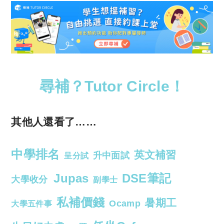
尋補？Tutor Circle！
其他人還看了……
中學排名
英文補習
升中面試
呈分試
Jupas
DSE筆記
大學收分
副學士
私補價錢
暑期工
Ocamp
大學五件事