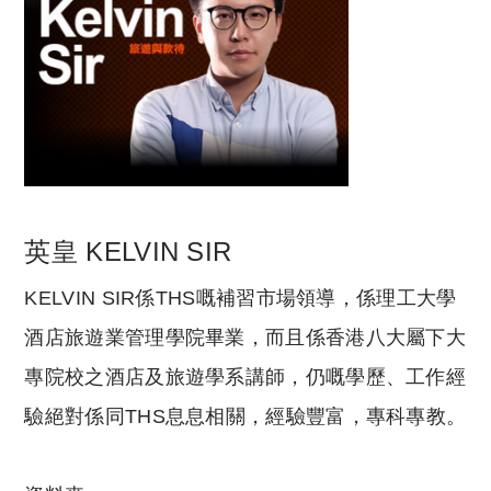
英皇 KELVIN SIR
KELVIN SIR係THS嘅補習市場領導，係理工大學
酒店旅遊業管理學院畢業
，而且係
香港八大屬下大
專院校之酒店及旅遊學系講師
，仍嘅
學歷、工作經
驗絕對係同THS息息相關
，經驗豐富，
專科專教。