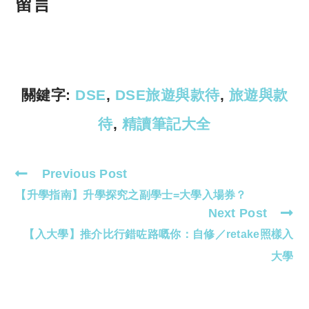
p
at
留言
y
s
Li
A
n
p
k
p
關鍵字:
DSE
,
DSE旅遊與款待
,
旅遊與款
待
,
精讀筆記大全
Previous Post
Read
【升學指南】升學探究之副學士=大學入場券？
more
Next Post
articles
【入大學】推介比行錯咗路嘅你：自修／retake照樣入
大學