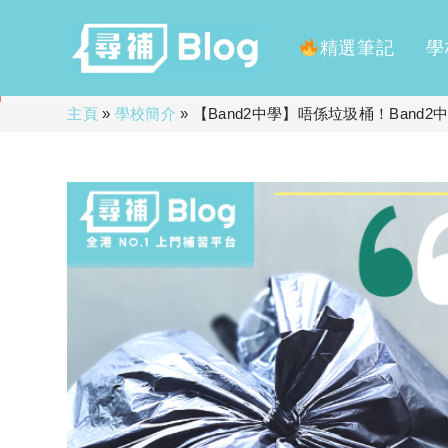
精選筆記
學
Skip
主頁
»
學校簡介
»
【Band2中學】唔係垃圾桶！Band
to
content