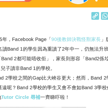
C
o
p
y
Facebook Page「
90後教師決戰怪獸家長
」
Li
名讀Band 1的學生因為重讀了2年中一，仍無法升
n
and 2都可能唔收佢」，家長則形容「Band2係
k
兒子讀非Band 1的學校。
nd 2學校之間的Gap比大峽谷更大；然而，Band 
遠呢？Band 2學校的學生又會不會如Band 3學
哋
Tutor Circle 尋補
一齊睇吓啦！