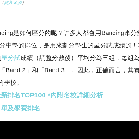
。（
圖片來源
）
nding是如何區分的呢？許多人都會用Banding來
用作區分中學的排位，是用來劃分學生的呈分試成績的！
的
呈分試
成績（調整分數後）平均分為三組，每組
、「Band 2」和「Band 3」。因此，正確而言，其
生的學校。
排名TOP100 *內附名校詳細分析
名單及學費排名