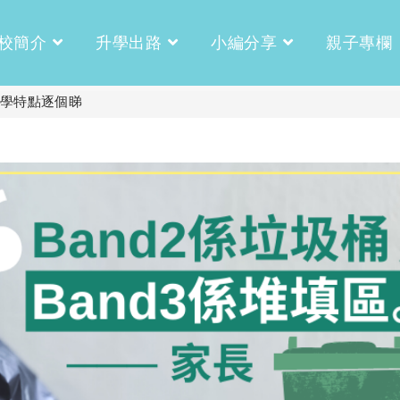
校簡介
升學出路
小編分享
親子專欄
2中學特點逐個睇