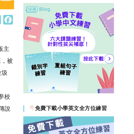
W
F
h
a
at
c
s
e
版主
A
b
班，被
p
o
垃圾
p
o
k
2學校
校傳說
免費下載小學英文全方位練習