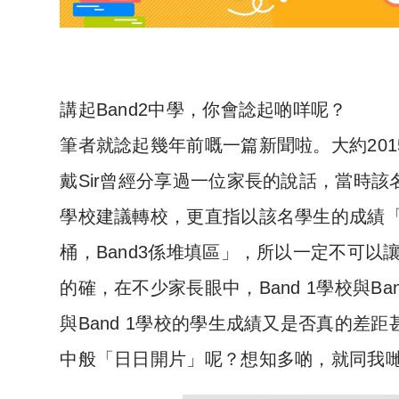
講起Band2中學，你會諗起啲咩呢？
筆者就諗起幾年前嘅一篇新聞啦。大約2015年，
戴Sir曾經分享過一位家長的說話，當時該
學校建議轉校，更直指以該名學生的成績「B
桶，Band3係堆填區」，所以一定不可以讓
的確，在不少家長眼中，Band 1學校與Ba
與Band 1學校的學生成績又是否真的差距甚
中般「日日開片」呢？想知多啲，就同我