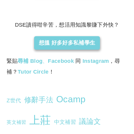
DSE讀得咁辛苦，想活用知識黎賺下外快？
想搵 好多好多私補學生
緊貼
尋補 Blog
、
Facebook
同
Instagram
，尋
補？
Tutor Circle
！
Ocamp
修辭手法
Z世代
上莊
議論文
中文補習
英文補習