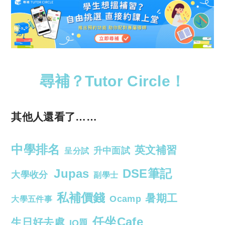
尋補？Tutor Circle！
其他人還看了……
中學排名
英文補習
升中面試
呈分試
Jupas
DSE筆記
大學收分
副學士
私補價錢
暑期工
Ocamp
大學五件事
任坐Cafe
生日好去處
IQ題