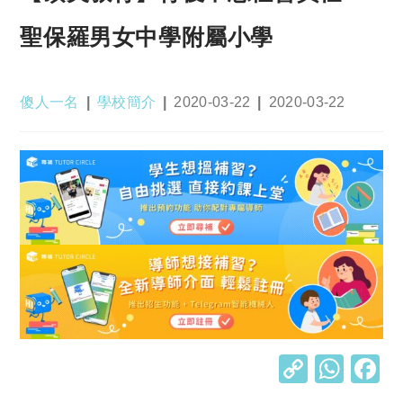
聖保羅男女中學附屬小學
Post
Post
Post
Post
傻人一名
學校簡介
2020-03-22
2020-03-22
author:
category:
published:
last
modified:
C
W
o
h