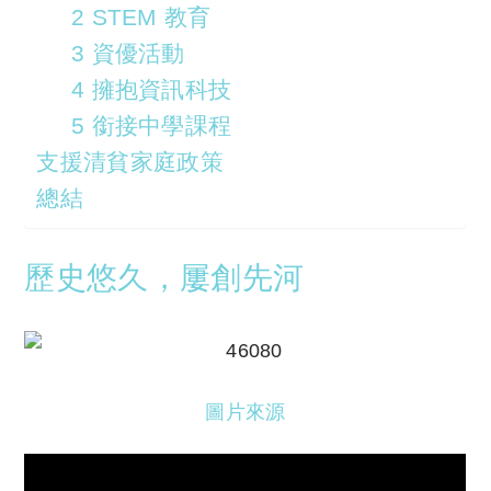
2 STEM 教育
3 資優活動
4 擁抱資訊科技
5 銜接中學課程
支援清貧家庭政策
總結
歷史悠久，屢創先河
圖片來源