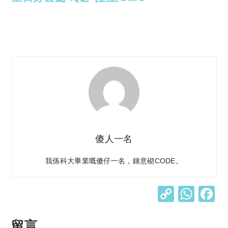
傻人一名
我係科大畢業嘅傻仔一名，鍾意砌CODE。
C
W
o
h
p
at
留言