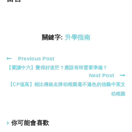
y
s
Li
A
n
p
k
p
關鍵字:
升學指南
Previous Post
Read
【重讀中六】覺得好迷茫？應該有咩需要準備？
more
Next Post
articles
【CP值高】相比傳統名牌幼稚園毫不遜色的信義中英文
幼稚園
你可能會喜歡