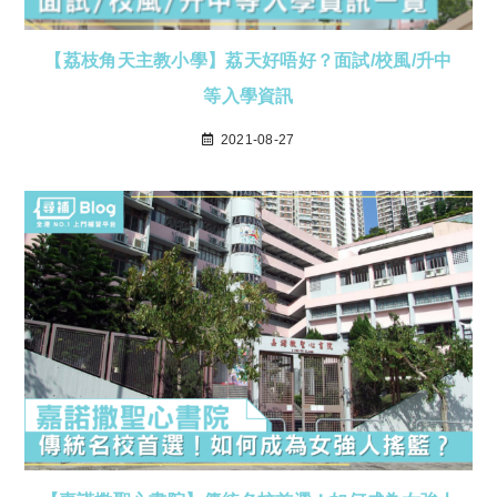
【荔枝角天主教小學】荔天好唔好？面試/校風/升中
等入學資訊
2021-08-27