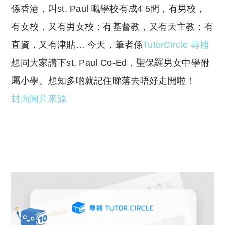
係香港，叫st. Paul 嘅學校有成4 5間，有男校，
p
at
y
s
有女校，又有男女校；有基督教，又有天主教；有
Li
A
直資，又有津貼… 今天，筆者係
TutorCircle 尋補
n
p
想同大家講下st. Paul Co-Ed，聖保羅男女中學附
k
p
屬小學。想知多啲就記住睇落去唔好走開啦！
封面圖片來源