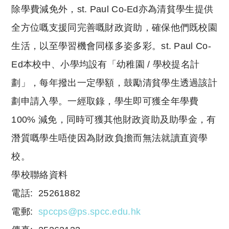
除學費減免外，st. Paul Co-Ed亦為清貧學生提供
全方位嘅支援同完善嘅財政資助，確保他們既校園
生活，以至學習機會同樣多姿多彩。st. Paul Co-
Ed本校中、小學均設有「幼稚園 / 學校提名計
劃」，每年撥出一定學額，鼓勵清貧學生透過該計
劃申請入學。一經取錄，學生即可獲全年學費
100% 減免，同時可獲其他財政資助及助學金，有
潛質嘅學生唔使因為財政負擔而無法就讀直資學
校。
學校聯絡資料
電話: 25261882
電郵:
spccps@ps.spcc.edu.hk