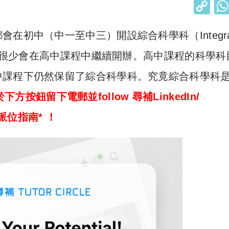
C
o
初中（中一至中三）開設綜合科學科（Integra
p
y
，但很少會在高中課程中繼續開辦。高中課程的科學科
Li
中課程下仍然保留了綜合科學科。究竟綜合科學科
n
於下方按鈕留下電郵並follow 尋補LinkedIn/
k
中派位指南* ！