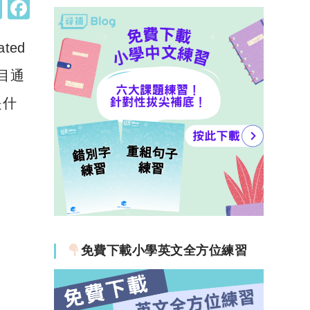
W
F
h
a
ted
at
c
s
e
目通
A
b
是什
p
o
p
o
k
免費下載小學英文全方位練習