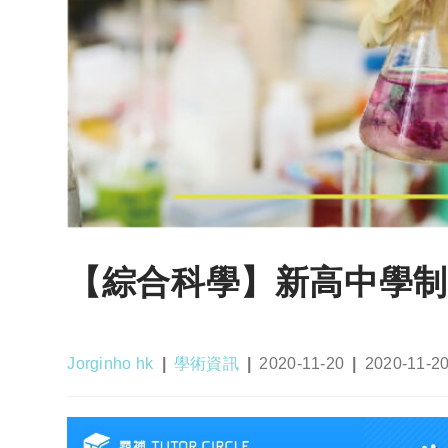
【綜合科學】新高中學制下
Post
Post
Post
Post
Jorginho hk
學術資訊
2020-11-20
2020-11-2
author:
category:
published:
last
modified: