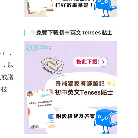
免費下載初中英文Tenses貼士
界」，
計，以
境或議
和技