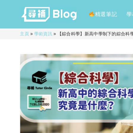
精選筆記
學
Skip
主頁
»
學術資訊
»
【綜合科學】新高中學制下的綜合科學(
to
content