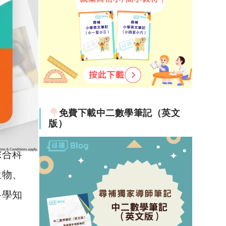
免費下載中二數學筆記（英文
版）
綜合科
生物、
科學知