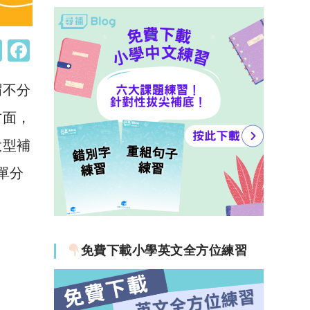
W
F
h
a
謂不分
at
c
s
e
方面，
A
b
大型補
p
o
單分
p
o
k
免費下載小學英文全方位練習