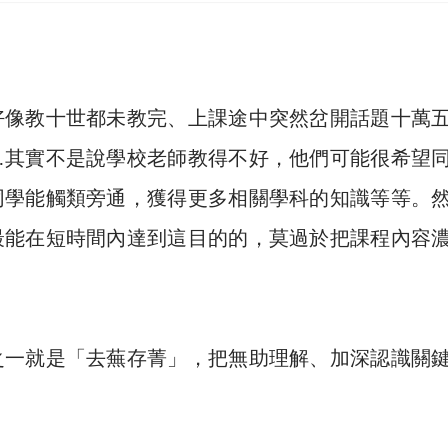
好像教十世都未教完、上課途中突然岔開話題十萬
…其實不是說學校老師教得不好，他們可能很希望
同學能觸類旁通，獲得更多相
關學科的知識等等。
最能在短時間內達到這目的的，莫過於把課程內容
之一就是「去蕪存菁」，把無助理解、加深認識關