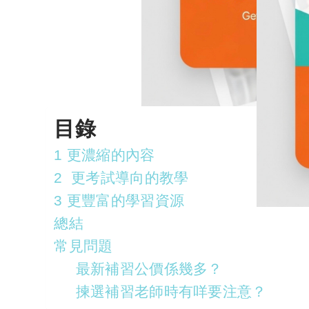
目錄
1 更濃縮的內容
2 更考試導向的教學
3 更豐富的學習資源
總結
常見問題
最新補習公價係幾多？
揀選補習老師時有咩要注意？