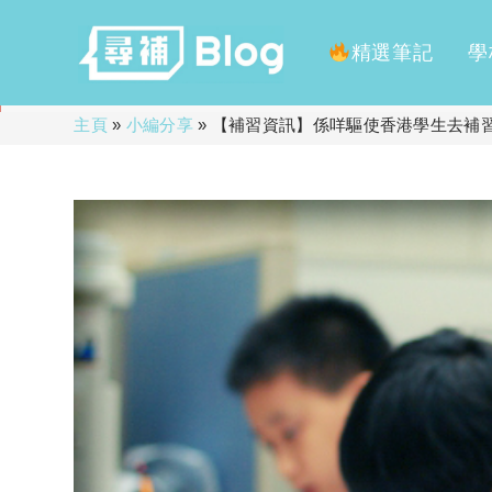
精選筆記
學
Skip
主頁
»
小編分享
»
【補習資訊】係咩驅使香港學生去補
to
content