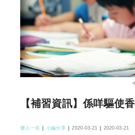
【補習資訊】係咩驅使香
Post
Post
Post
Post
傻人一名
小編分享
2020-03-21
2020-03-21
author:
category:
published:
last