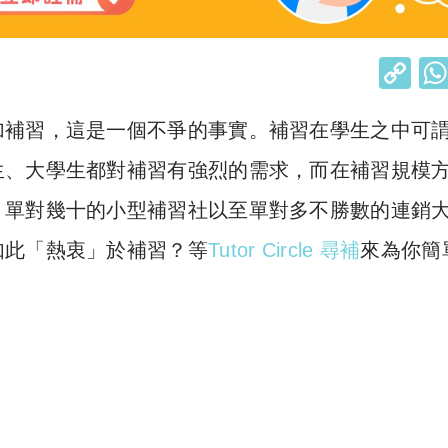
C
o
加補習，這是一個不爭的事實。補習在學生之中可
p
y
生、大學生都對補習有強烈的需求，而在補習規模
Li
、單對幾十的小型補習社以至單對多不勝數的連銷
n
如此「熱衷」於補習？等
Tutor Circle 尋補
來為你簡
k