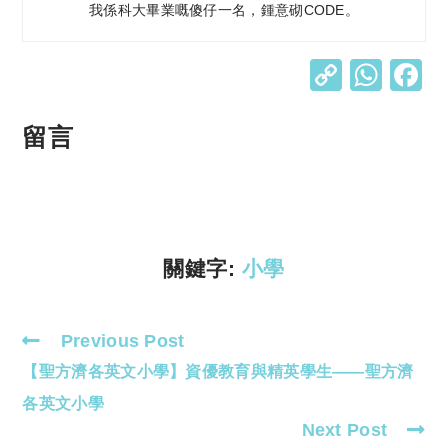
我係科大畢業嘅傻仔一名，鍾意砌CODE。
C
W
o
h
p
at
留言
y
s
Li
A
n
p
k
p
關鍵字:
小學
Previous Post
Read
【聖方濟各英文小學】資優教育與精英學生——聖方濟
more
articles
各英文小學
Next Post