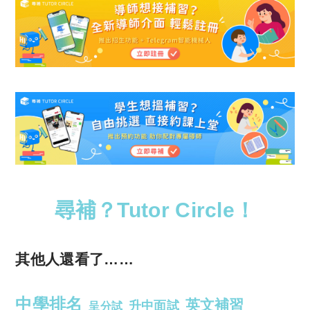
尋補？Tutor Circle！
其他人還看了……
中學排名
英文補習
升中面試
呈分試