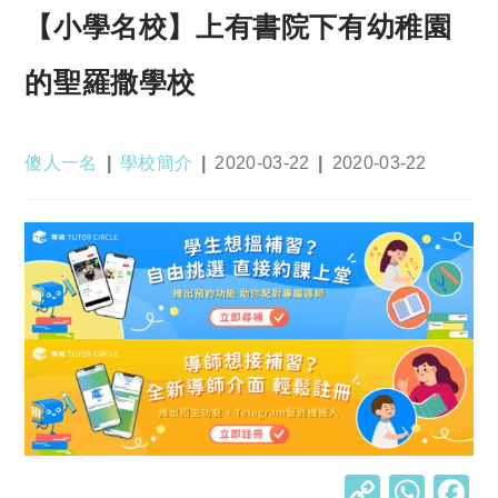
【小學名校】上有書院下有幼稚園
的聖羅撒學校
Post
Post
Post
Post
傻人一名
學校簡介
2020-03-22
2020-03-22
author:
category:
published:
last
modified:
C
W