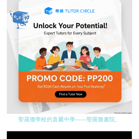
聖羅撒學校的直屬中學——聖羅撒書院。