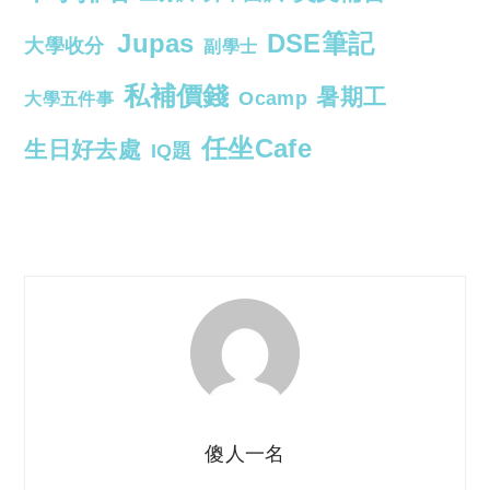
Jupas
DSE筆記
大學收分
副學士
私補價錢
暑期工
Ocamp
大學五件事
任坐Cafe
生日好去處
IQ題
傻人一名