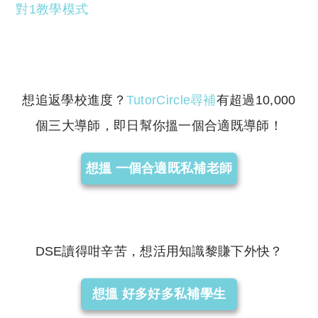
對1教學模式
想追返學校進度？
TutorCircle尋補
有超過10,000
個三大導師，即日幫你搵一個合適既導師！
想搵 一個合適既私補老師
DSE讀得咁辛苦，想活用知識黎賺下外快？
想搵 好多好多私補學生