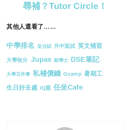
尋補？Tutor Circle！
其他人還看了……
中學排名
英文補習
升中面試
呈分試
Jupas
DSE筆記
大學收分
副學士
私補價錢
暑期工
Ocamp
大學五件事
任坐Cafe
生日好去處
IQ題