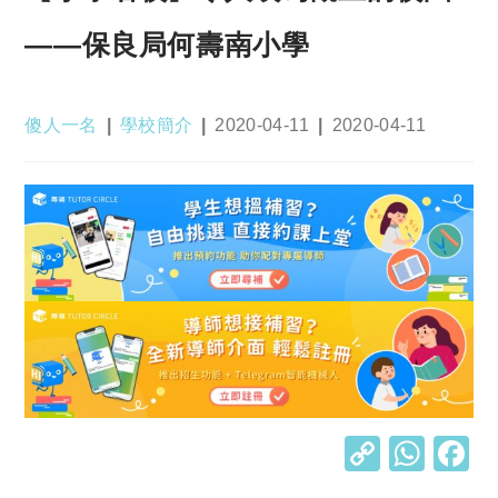
——保良局何壽南小學
Post
Post
Post
Post
傻人一名
學校簡介
2020-04-11
2020-04-11
author:
category:
published:
last
modified:
C
W
o
h