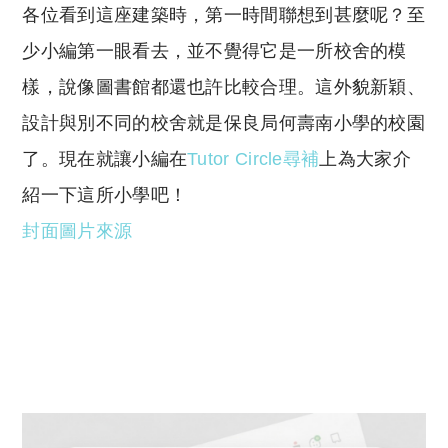
各位看到這座建築時，第一時間聯想到甚麼呢？至
p
at
y
s
少小編第一眼看去，並不覺得它是一所校舍的模
Li
A
樣，說像圖書館都還也許比較合理。這外貌新穎、
n
p
設計與別不同的校舍就是保良局何壽南小學的校園
k
p
了。現在就讓小編在
Tutor Circle尋補
上為大家介
紹一下這所小學吧！
封面圖片來源