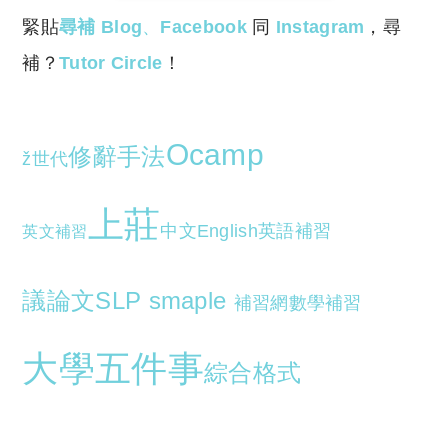
緊貼
尋補 Blog
、
Facebook
同
Instagram
，尋
補？
Tutor Circle
！
Ocamp
修辭手法
ž世代
上莊
中文English英語補習
英文補習
議論文
SLP smaple
補習網
數學補習
大學五件事
綜合格式