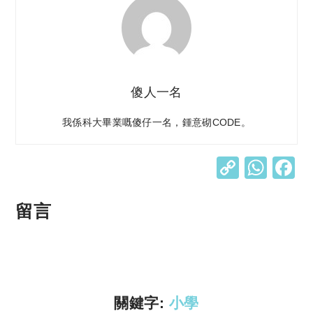
傻人一名
我係科大畢業嘅傻仔一名，鍾意砌CODE。
C
W
o
h
p
at
留言
y
s
Li
A
n
p
k
p
關鍵字:
小學