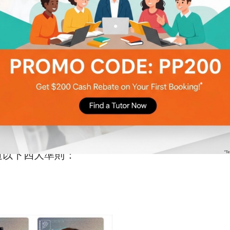
來源
）
學生成績的不足
，如果學生在學校的學習速度和吸
們的記憶與知識，甚至可以幫助學生補底，打好基
方法和教材都是比學校更有系統性的，能夠
提供更
擇
補習社時除了要挑選教學能力較強的
，補習社的
道以下四大準則：