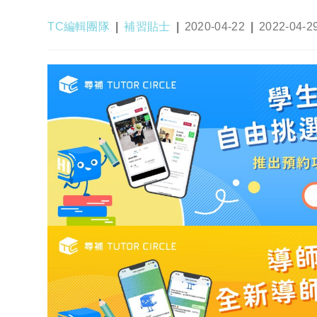
Post
Post
Post
Post
TC編輯團隊
補習貼士
2020-04-22
2022-04-2
author:
category:
published:
last
modified: