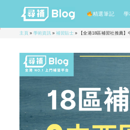
精選筆記
學
Skip
主頁
»
學術資訊
»
補習貼士
»
【全港18區補習社推薦】
to
content