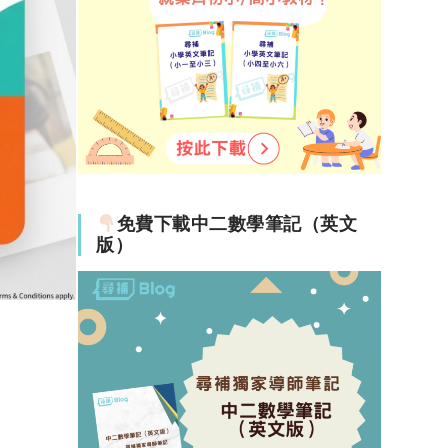
收能力
礎。另
深入的
口碑和
免費下載中二數學筆記（英文
版）