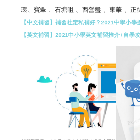
環、寶翠 、石塘咀 、西營盤 、東華 、
【中文補習】補習社定私補好？2021中學小學
【英文補習】2021中小學英文補習推介+自學