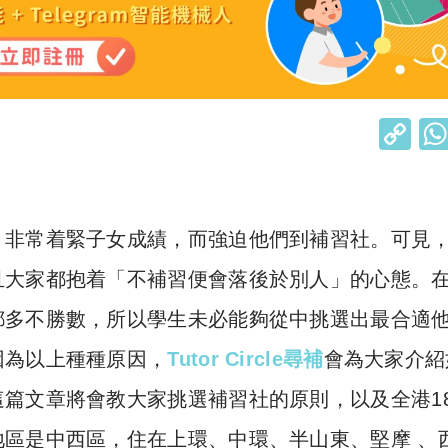
C
o
p
y
，非常着緊子女成績，而強迫他們到補習社。可見
Li
且大家都抱着「不補習便會落後於別人」的心態。
n
都多不勝數，所以學生未必能夠從中挑選出最合適
k
因為以上種種原因，
Tutor Circle尋補
會為大家介紹
篇文章將會教大家挑選補習社的原則，以及全港1
地區是中西區，住在上環
、中環、半山東、堅摩 、