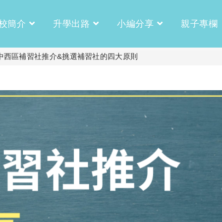
校簡介
升學出路
小編分享
親子專欄
中西區補習社推介&挑選補習社的四大原則