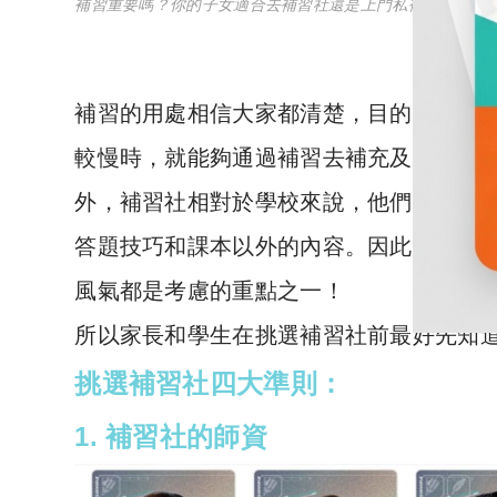
補習重要嗎？你的子女適合去補習社還是上門私補？（
圖片
補習的用處相信大家都清楚，目的是
彌補
較慢時，就能夠通過補習去補充及加深他
外，補習社相對於學校來說，他們的教學
答題技巧和課本以外的內容
。
因此
，在選
風氣都是考慮的重點之一！
所以家長和學生在挑選補習社前最好先知
挑選補習社四大準則：
1.
補習社的
師資