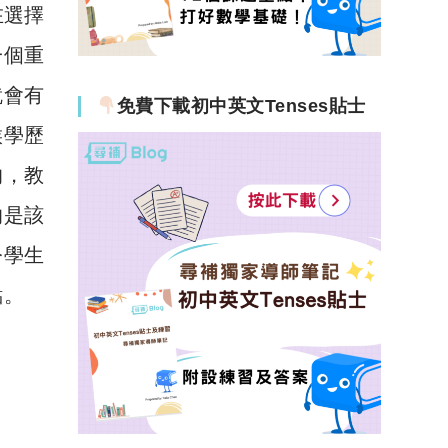
在選擇
一個重
就會有
免費下載初中英文Tenses貼士
候學歷
的，教
的是該
令學生
點。