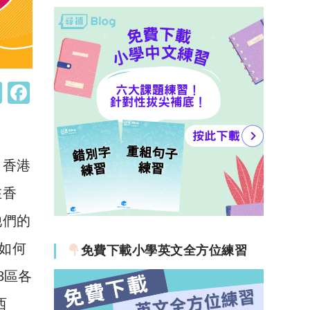
W
F
h
a
at
c
s
e
，香港
A
b
在香
p
o
他們的
p
o
k
如何
免費下載小學英文全方位練習
8區各
西