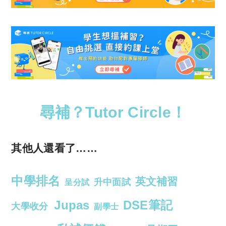
尋補？Tutor Circle！
其他人還看了……
中學排名
英文補習
升中面試
呈分試
Jupas
DSE筆記
大學收分
副學士