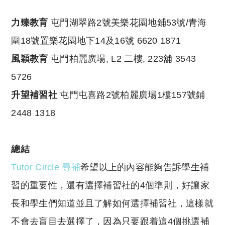
力臻教育
屯門湖翠路2號美樂花園地鋪53號/青海
圍18號置樂花園地下14及16號 6620 1871
風穎教育
屯門柏麗廣場, L2 二樓, 223舖 3543
5726
升望補習社
屯門屯喜路2號柏麗廣場1樓157號鋪
2448 1318
總結
Tutor Circle 尋補
希望以上的內容能夠告訴學生補
習的重要性，還有選擇補習社的4個準則，好讓家
長和學生們知道並且了解如何選擇補習社，這樣就
不會去盲目去選擇了，因為只要跟着這4個挑選補