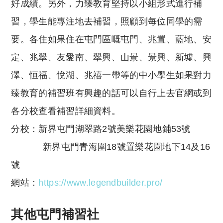
好成績。另外，力臻教育堅持以小組形式進行補
習，學生能專注地去補習，照顧到每位同學的需
要。各住如果住在屯門區嘅屯門、兆置、藍地、安
定、兆翠、友愛南、翠興、山景、景興、新墟、興
澤、恒福、悅湖、兆禧一帶等的中小學生如果對力
臻教育的補習班有興趣的話可以自行上去官網或到
各分校查看補習詳細資料。
分校：新界屯門湖翠路2號美樂花園地鋪53號
新界屯門青海圍18號置樂花園地下14及16
號
網站：
https://www.legendbuilder.pro/
其他屯門補習社