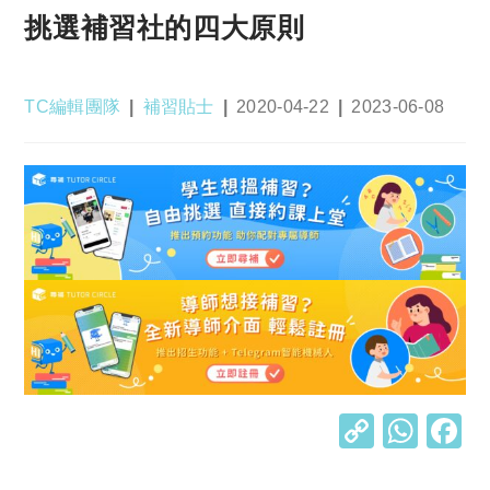
挑選補習社的四大原則
Post
Post
Post
Post
TC編輯團隊
補習貼士
2020-04-22
2023-06-08
author:
category:
published:
last
modified:
C
W
o
h