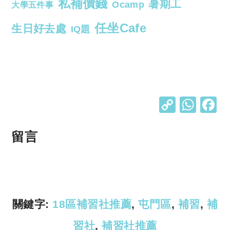
私補價錢
暑期工
Ocamp
大學五件事
任坐Cafe
生日好去處
IQ題
C
W
o
h
p
at
留言
y
s
Li
A
n
p
k
p
關鍵字:
18區補習社推薦
,
屯門區
,
補習
,
補
習社
,
補習社推薦