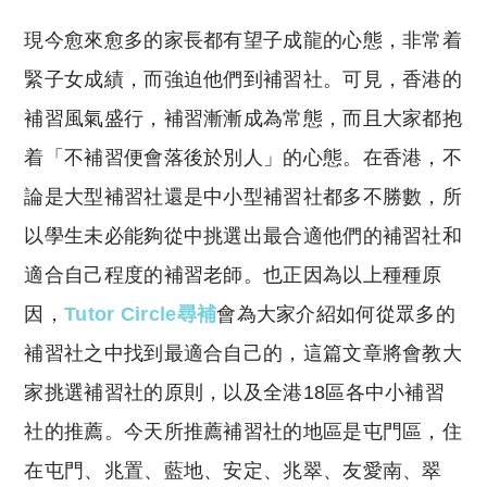
p
at
y
s
現今愈來愈多的家長都有望子成龍的心態，非常着
Li
A
緊子女成績，而強迫他們到補習社。可見，香港的
n
p
補習風氣盛行，補習漸漸成為常態，而且大家都抱
k
p
着「不補習便會落後於別人」的心態。在香港，不
論是大型補習社還是中小型補習社都多不勝數，所
以學生未必能夠從中挑選出最合適他們的補習社和
適合自己程度的補習老師。也正因為以上種種原
因，
Tutor Circle尋補
會為大家介紹如何從眾多的
補習社之中找到最適合自己的，這篇文章將會教大
家挑選補習社的原則，以及全港18區各中小補習
社的推薦。今天所推薦補習社的地區是屯門區，住
在屯門、兆置、藍地、安定、兆翠、友愛南、翠