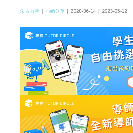
Post
Post
Post
Post
朱古力熊
小編分享
2020-06-14
2023-05-12
author:
category:
published:
last
modified: