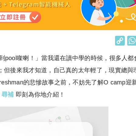
C
o
出到pool㗎喇！」當我還在讀中學的時候，很多人都
p
y
；但後來我才知道，自己真的太年輕了，現實總與
Li
shman的悲慘故事之前，不妨先了解O camp迎
n
le 尋補
即刻為你地介紹！
k