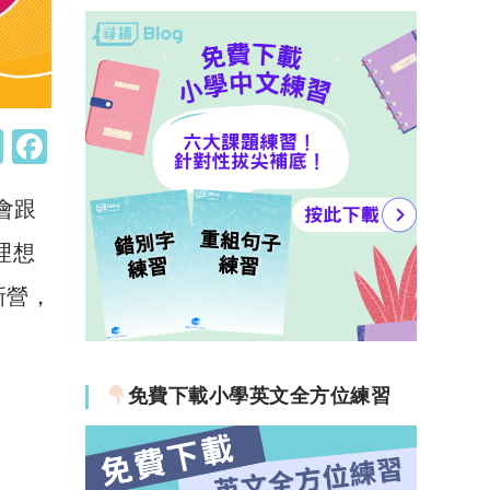
W
F
h
a
會跟
at
c
s
e
理想
A
b
新營，
p
o
p
o
k
免費下載小學英文全方位練習