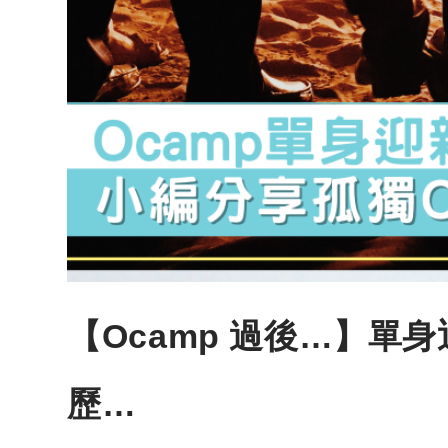
【Ocamp 過後…】單
歷…