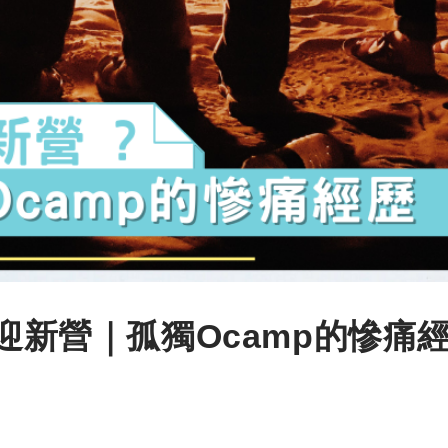
身迎新營｜孤獨Ocamp的慘痛