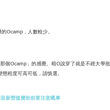
e 尋補. All rights reserved. 此文章未經許可，不得轉載。
 所舉辦的Ocamp，人數較少。
那個Ocamp」的感覺。暗O說穿了就是不經大學
此變態程度可高可低，請慎選。
r】5個迎新營搵贊助前要注意嘅事