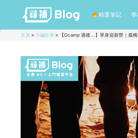
精選筆記
學
Skip
主頁
»
小編分享
»
【Ocamp 過後…】單身迎新營｜孤獨
to
content