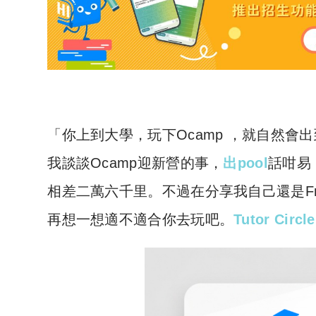
「你上到大學，玩下Ocamp ，就自然會
我談談Ocamp迎新營的事，
出pool
話咁易
相差二萬六千里。不過在分享我自己還是Fre
再想一想適不適合你去玩吧。
Tutor Circ