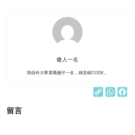
傻人一名
我係科大畢業嘅傻仔一名，鍾意砌CODE。
C
W
o
h
p
at
留言
y
s
Li
A