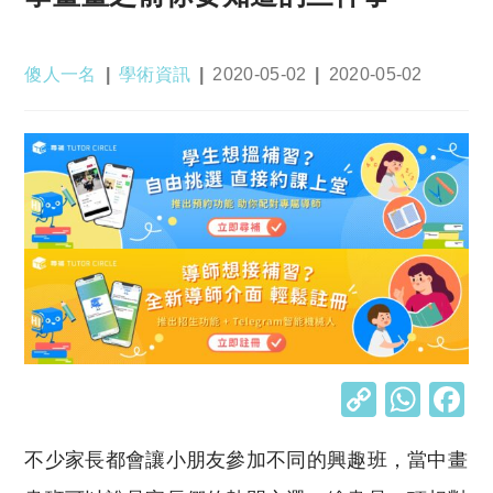
Post
Post
Post
Post
傻人一名
學術資訊
2020-05-02
2020-05-02
author:
category:
published:
last
modified:
C
W
o
h
不少家長都會讓小朋友參加不同的興趣班，當中畫
p
at