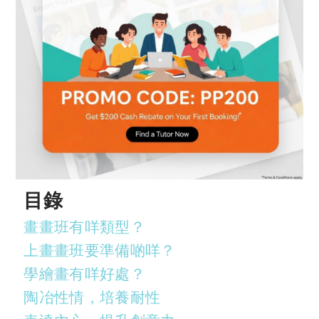
目錄
畫畫班有咩類型？
上畫畫班要準備啲咩？
學繪畫有咩好處？
陶冶性情，培養耐性