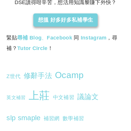
DSE讀得咁辛苦，想活用知識黎賺下外快？
想搵 好多好多私補學生
緊貼
尋補 Blog
、
Facebook
同
Instagram
，尋
補？
Tutor Circle
！
Ocamp
修辭手法
Z世代
上莊
議論文
中文補習
英文補習
slp smaple
補習網
數學補習