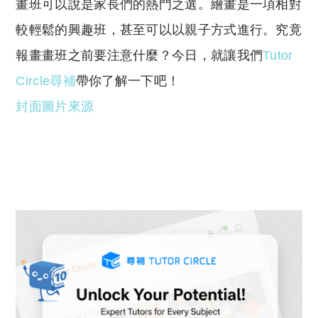
y
s
畫班可以說是家長們的熱門之選。繪畫是一項相對
Li
A
較輕鬆的興趣班，甚至可以以親子方式進行。究竟
n
p
報畫畫班之前要注意什麼？今日，就讓我們
Tutor
k
p
Circle尋補
帶你了解一下吧！
封面圖片來源