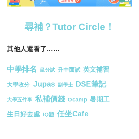
尋補？Tutor Circle！
其他人還看了……
中學排名
英文補習
升中面試
呈分試
Jupas
DSE筆記
大學收分
副學士
私補價錢
暑期工
Ocamp
大學五件事
任坐Cafe
生日好去處
IQ題