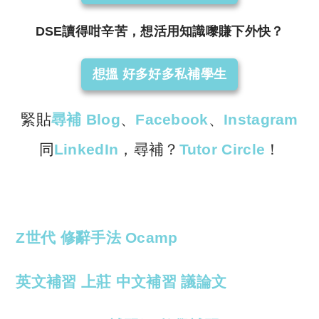
DSE讀得咁辛苦，想活用知識嚟賺下外快？
想搵 好多好多私補學生
緊貼
尋補 Blog
、
Facebook
、
Instagram
同
LinkedIn
，尋補？
Tutor Circle
！
Z世代
修辭手法
Ocamp
英文補習
上莊
中文補習
議論文