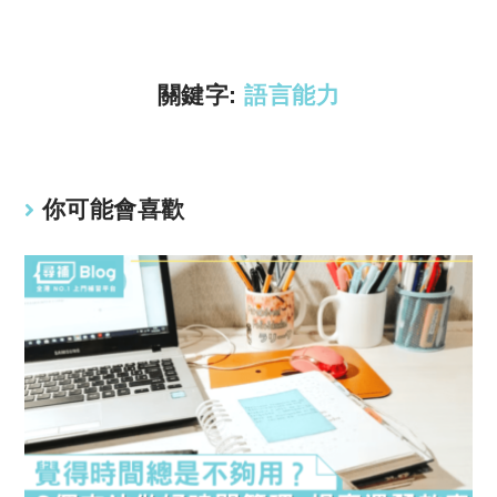
Li
A
n
p
k
p
關鍵字:
語言能力
你可能會喜歡