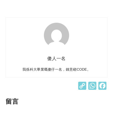
傻人一名
我係科大畢業嘅傻仔一名，鍾意砌CODE。
C
W
o
h
p
at
留言
y
s