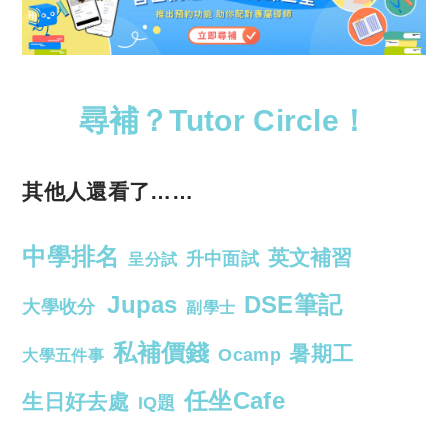
尋補？Tutor Circle！
其他人還看了……
中學排名
英文補習
升中面試
呈分試
Jupas
DSE筆記
大學收分
副學士
私補價錢
暑期工
Ocamp
大學五件事
任坐Cafe
生日好去處
IQ題