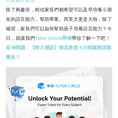
封面圖片來源
p
at
y
s
除了興趣班，相信家長們都希望可以及早培養小朋
Li
A
友的語言能力，幫助學業。而英文更是大熱，除了
n
p
補習，家長們可以如何幫助孩子培養語言能力？今
k
p
日，就讓我們
Tutor Circle尋補
帶你了解一下吧！
延伸閱讀：【韓文潮語】韓流教室 6大韓國潮語識
幾多？