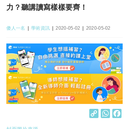
力？聽講讀寫樣樣要齊！
Post
Post
Post
Post
傻人一名
學術資訊
2020-05-02
2020-05-02
author:
category:
published:
last
modified:
C
W
o
h